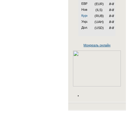
(EUR)
//-//
(ILS)
//-//
(RUB)
//-//
(UAH)
//-//
(USD)
//-//
Монреаль онлайн