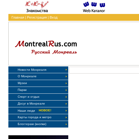
Главная
|
Регистрация
|
Вход
Новости Монреаля
О Монреале
Музеи
Парки
Спорт и отдых
Досуг в Монреале
НОВОЕ!
Наши люди
Карты города и метро
Блоггерам (кнопки)