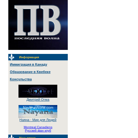
Информация
Иммиграция в Канаду
Образование в Квебеке
Консульства
Дмитрий Огма
Наяна - Мир для Людей
Montreal Canadiens
Русский фан клуб
Наш опрос