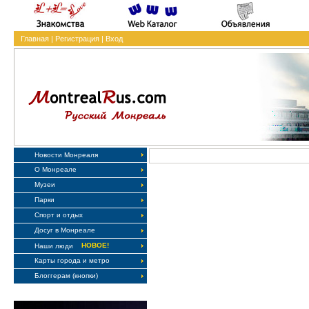
Главная
|
Регистрация
|
Вход
Новости Монреаля
О Монреале
Музеи
Парки
Спорт и отдых
Досуг в Монреале
НОВОЕ!
Наши люди
Карты города и метро
Блоггерам (кнопки)