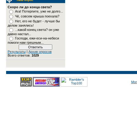
Скоро ли до конца света?
Ага! Потерпите, уже не долго...
Чё, совсем крыша поехала?
Нет, его не будет - лучше бы
делом занялись!
...какой конец света? он уже
давно настал...
Господи, ежи-еси-на-небеси
помоги нам грешным...
Результаты
|
Архив опросов
Всего ответов:
1029
Mon