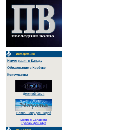
Информация
Иммиграция в Канаду
Образование в Квебеке
Консульства
Дмитрий Огма
Наяна - Мир для Людей
Montreal Canadiens
Русский фан клуб
Наш опрос