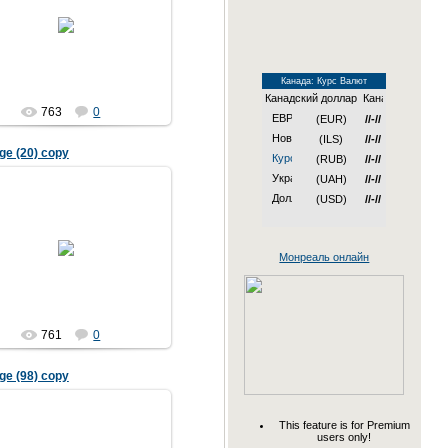
04.04.2007
Канада: Курс Валют
Канадский доллар
763
0
(EUR)
//-//
(ILS)
//-//
ige (20) copy
(RUB)
//-//
(UAH)
//-//
(USD)
//-//
04.04.2007
Монреаль онлайн
761
0
ige (98) copy
This feature is for Premium
users only!