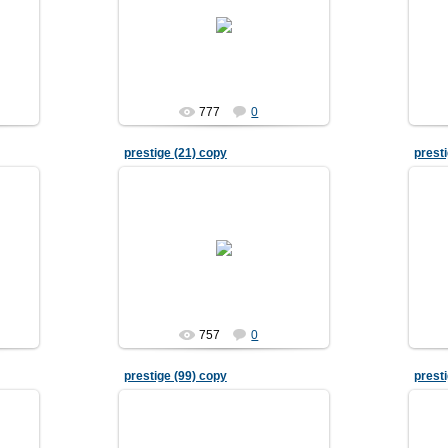
04.04.2007
777
0
prestige (21) copy
prest
04.04.2007
757
0
prestige (99) copy
prest