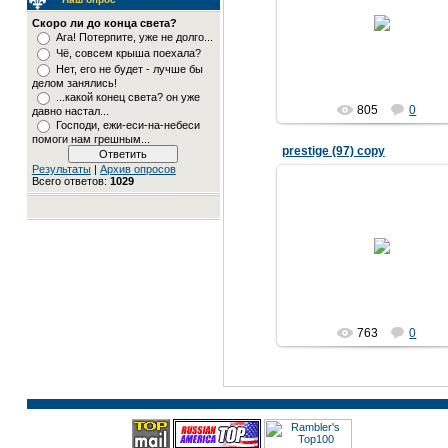
04.04.2007
Скоро ли до конца света?
Ага! Потерпите, уже не долго...
Чё, совсем крыша поехала?
Нет, его не будет - лучше бы
делом занялись!
...какой конец света? он уже
805
0
давно настал...
Господи, ежи-еси-на-небеси
помоги нам грешным...
prestige (97) copy
Результаты
|
Архив опросов
Всего ответов:
1029
04.04.2007
763
0