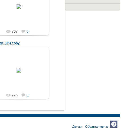
04.04.2007
767
0
ige (95) copy
04.04.2007
776
0
Друзья
Обратная связь