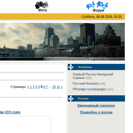
Суббота, 08.08.2026, 01:01
Альбомы
Первый Русско-Канадский
Саммит
[321]
Русский Конгресс
[46]
Страницы:
«
1
2
3
4
5
6
7
...
10
11
»
PRestige russianpages
[121]
Разное
Ежедневный гороскоп
ige (23) copy
Подробно о погоде