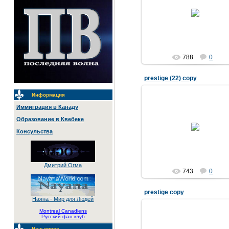
04.04.2007
788
0
prestige (22) copy
Информация
Иммиграция в Канаду
Образование в Квебеке
04.04.2007
Консульства
Дмитрий Огма
743
0
prestige copy
Наяна - Мир для Людей
Montreal Canadiens
Русский фан клуб
Наш опрос