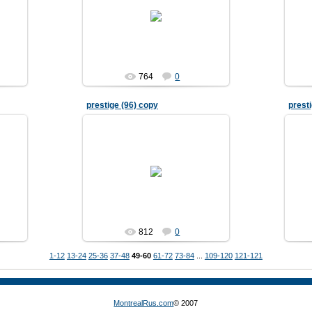
04.04.2007
764
0
prestige (96) copy
prest
04.04.2007
812
0
1-12
13-24
25-36
37-48
49-60
61-72
73-84
...
109-120
121-121
MontrealRus.com
© 2007