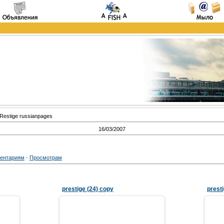
Restige russianpages
16/03/2007
ентариям
·
Просмотрам
prestige (24) copy
prest