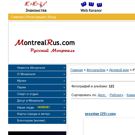
Главная
|
Регистрация
|
Вход
Новости Монреаля
Главная
»
Фотоальбом
»
Деловой мир
» P
О Монреале
Музеи
Фотографий в альбоме:
121
Парки
Спорт и отдых
Сортировать по:
Дате
·
Рейтингу
·
Комм
Досуг в Монреале
НОВОЕ!
Наши люди
prestige (25) copy
Карты города и метро
Блоггерам (кнопки)