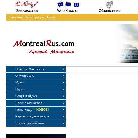
Главная
|
Регистрация
|
Вход
Новости Монреаля
О Монреале
Музеи
Парки
Спорт и отдых
Досуг в Монреале
НОВОЕ!
Наши люди
Карты города и метро
Блоггерам (кнопки)