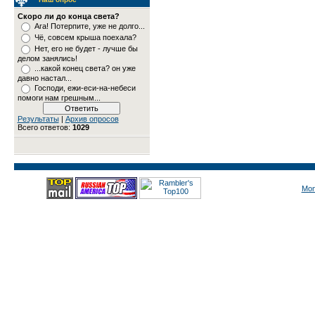
Скоро ли до конца света?
Ага! Потерпите, уже не долго...
Чё, совсем крыша поехала?
Нет, его не будет - лучше бы
делом занялись!
...какой конец света? он уже
давно настал...
Господи, ежи-еси-на-небеси
помоги нам грешным...
Результаты
|
Архив опросов
Всего ответов:
1029
Mon