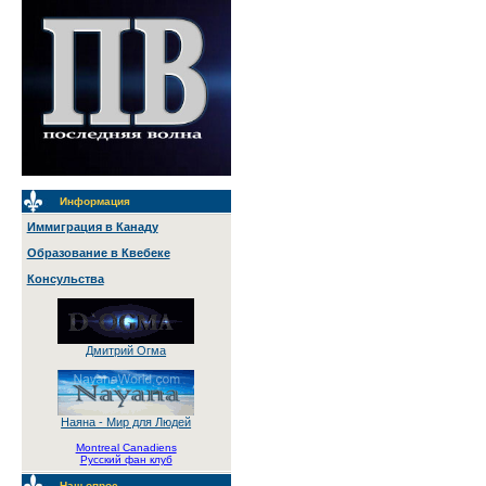
Информация
Иммиграция в Канаду
Образование в Квебеке
Консульства
Дмитрий Огма
Наяна - Мир для Людей
Montreal Canadiens
Русский фан клуб
Наш опрос