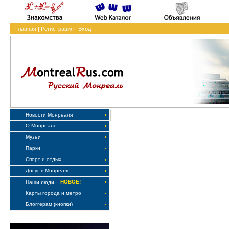
Главная
|
Регистрация
|
Вход
Новости Монреаля
О Монреале
Музеи
Парки
Спорт и отдых
Досуг в Монреале
НОВОЕ!
Наши люди
Карты города и метро
Блоггерам (кнопки)