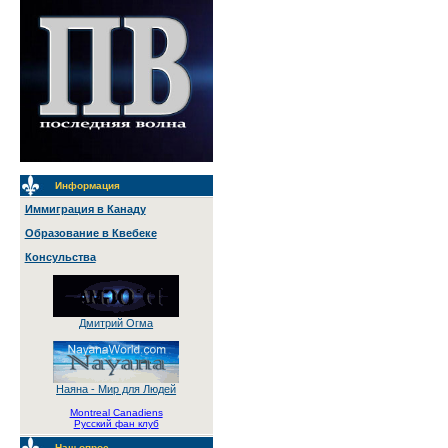
Информация
Иммиграция в Канаду
Образование в Квебеке
Консульства
Дмитрий Огма
Наяна - Мир для Людей
Montreal Canadiens
Русский фан клуб
Наш опрос