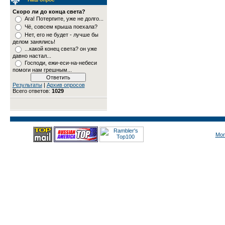
Скоро ли до конца света?
Ага! Потерпите, уже не долго...
Чё, совсем крыша поехала?
Нет, его не будет - лучше бы
делом занялись!
...какой конец света? он уже
давно настал...
Господи, ежи-еси-на-небеси
помоги нам грешным...
Результаты
|
Архив опросов
Всего ответов:
1029
Mon