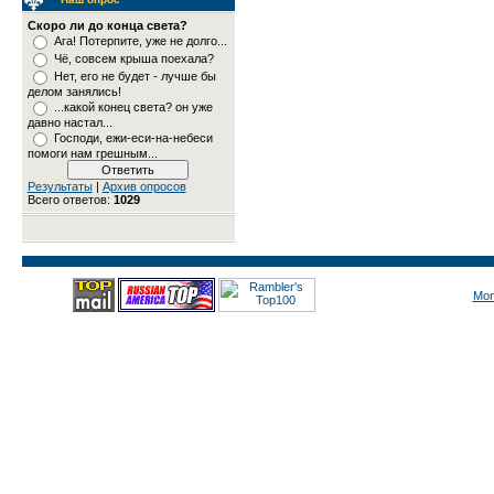
Скоро ли до конца света?
Ага! Потерпите, уже не долго...
Чё, совсем крыша поехала?
Нет, его не будет - лучше бы
делом занялись!
...какой конец света? он уже
давно настал...
Господи, ежи-еси-на-небеси
помоги нам грешным...
Результаты
|
Архив опросов
Всего ответов:
1029
Mon