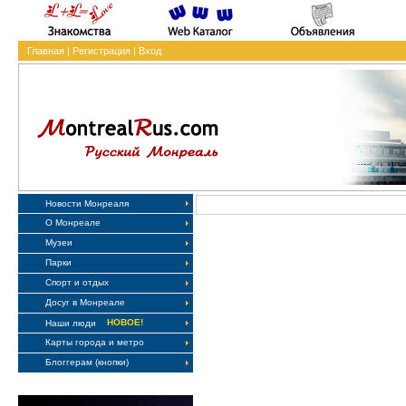
Главная
|
Регистрация
|
Вход
Новости Монреаля
О Монреале
Музеи
Парки
Спорт и отдых
Досуг в Монреале
НОВОЕ!
Наши люди
Карты города и метро
Блоггерам (кнопки)