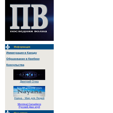
Информация
Иммиграция в Канаду
Образование в Квебеке
Консульства
Дмитрий Огма
Наяна - Мир для Людей
Montreal Canadiens
Русский фан клуб
Наш опрос