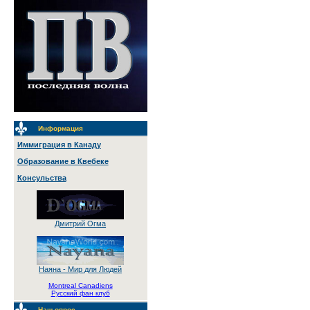
Информация
Иммиграция в Канаду
Образование в Квебеке
Консульства
Дмитрий Огма
Наяна - Мир для Людей
Montreal Canadiens
Русский фан клуб
Наш опрос