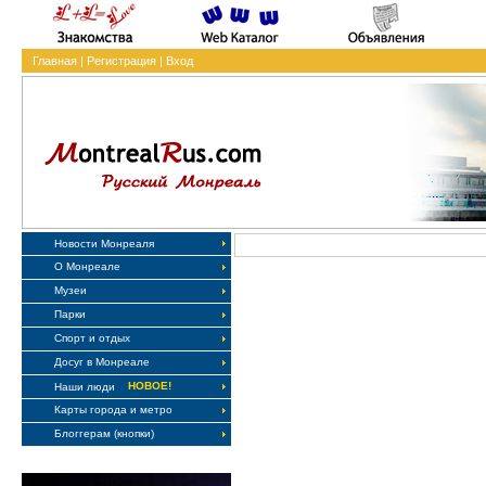
Главная
|
Регистрация
|
Вход
Новости Монреаля
О Монреале
Музеи
Парки
Спорт и отдых
Досуг в Монреале
НОВОЕ!
Наши люди
Карты города и метро
Блоггерам (кнопки)