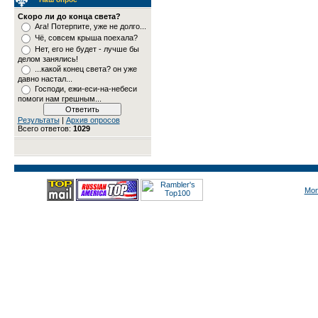
Скоро ли до конца света?
Ага! Потерпите, уже не долго...
Чё, совсем крыша поехала?
Нет, его не будет - лучше бы
делом занялись!
...какой конец света? он уже
давно настал...
Господи, ежи-еси-на-небеси
помоги нам грешным...
Результаты
|
Архив опросов
Всего ответов:
1029
Mon