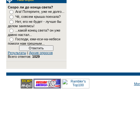
Скоро ли до конца света?
Ага! Потерпите, уже не долго...
Чё, совсем крыша поехала?
Нет, его не будет - лучше бы
делом занялись!
...какой конец света? он уже
давно настал...
Господи, ежи-еси-на-небеси
помоги нам грешным...
Результаты
|
Архив опросов
Всего ответов:
1029
Mon