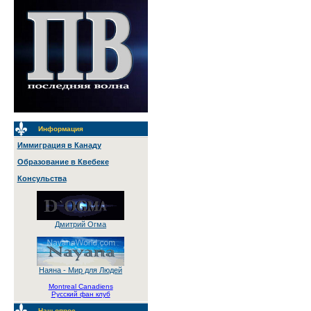
Информация
Иммиграция в Канаду
Образование в Квебеке
Консульства
Дмитрий Огма
Наяна - Мир для Людей
Montreal Canadiens
Русский фан клуб
Наш опрос