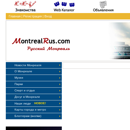
Главная
|
Регистрация
|
Вход
Новости Монреаля
О Монреале
Музеи
Парки
Спорт и отдых
Досуг в Монреале
НОВОЕ!
Наши люди
Карты города и метро
Блоггерам (кнопки)