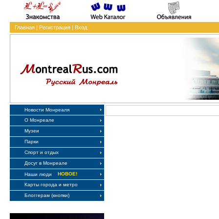
Главная
|
Регистрация
|
Вход
Новости Монреаля
О Монреале
Музеи
Парки
Спорт и отдых
Досуг в Монреале
НОВОЕ!
Наши люди
Карты города и метро
Блоггерам (кнопки)