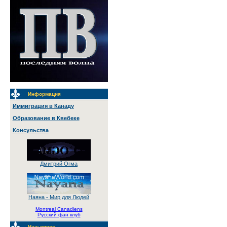
Информация
Иммиграция в Канаду
Образование в Квебеке
Консульства
Дмитрий Огма
Наяна - Мир для Людей
Montreal Canadiens
Русский фан клуб
Наш опрос