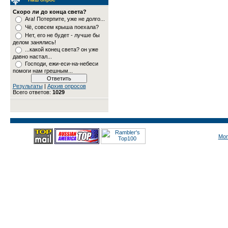
Скоро ли до конца света?
Ага! Потерпите, уже не долго...
Чё, совсем крыша поехала?
Нет, его не будет - лучше бы
делом занялись!
...какой конец света? он уже
давно настал...
Господи, ежи-еси-на-небеси
помоги нам грешным...
Результаты
|
Архив опросов
Всего ответов:
1029
Mon