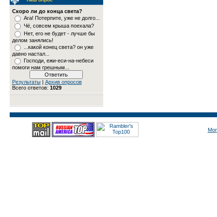
Скоро ли до конца света?
Ага! Потерпите, уже не долго...
Чё, совсем крыша поехала?
Нет, его не будет - лучше бы
делом занялись!
...какой конец света? он уже
давно настал...
Господи, ежи-еси-на-небеси
помоги нам грешным...
Результаты
|
Архив опросов
Всего ответов:
1029
Mon