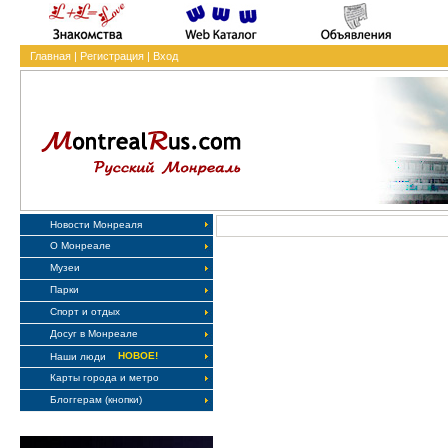
Главная
|
Регистрация
|
Вход
Новости Монреаля
О Монреале
Музеи
Парки
Спорт и отдых
Досуг в Монреале
НОВОЕ!
Наши люди
Карты города и метро
Блоггерам (кнопки)