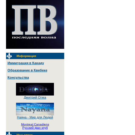
Информация
Иммиграция в Канаду
Образование в Квебеке
Консульства
Дмитрий Огма
Наяна - Мир для Людей
Montreal Canadiens
Русский фан клуб
Наш опрос