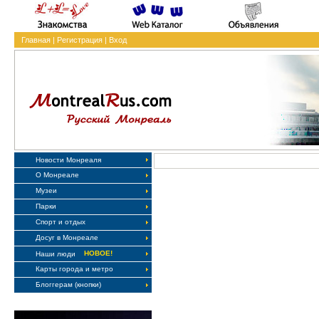
Главная
|
Регистрация
|
Вход
Новости Монреаля
О Монреале
Музеи
Парки
Спорт и отдых
Досуг в Монреале
НОВОЕ!
Наши люди
Карты города и метро
Блоггерам (кнопки)