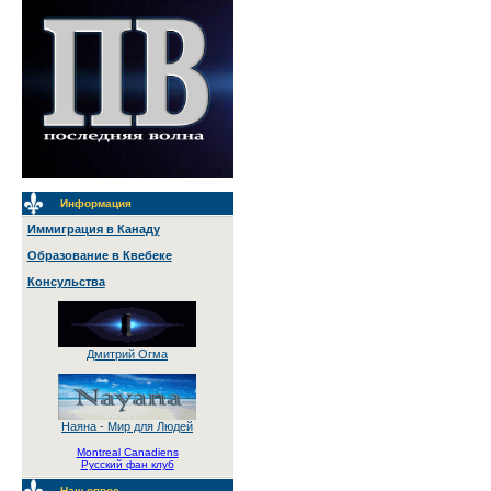
Информация
Иммиграция в Канаду
Образование в Квебеке
Консульства
Дмитрий Огма
Наяна - Мир для Людей
Montreal Canadiens
Русский фан клуб
Наш опрос