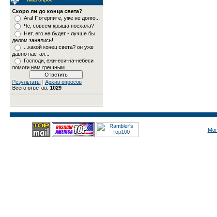
Скоро ли до конца света?
Ага! Потерпите, уже не долго...
Чё, совсем крыша поехала?
Нет, его не будет - лучше бы
делом занялись!
...какой конец света? он уже
давно настал...
Господи, ежи-еси-на-небеси
помоги нам грешным...
Результаты
|
Архив опросов
Всего ответов:
1029
Mon