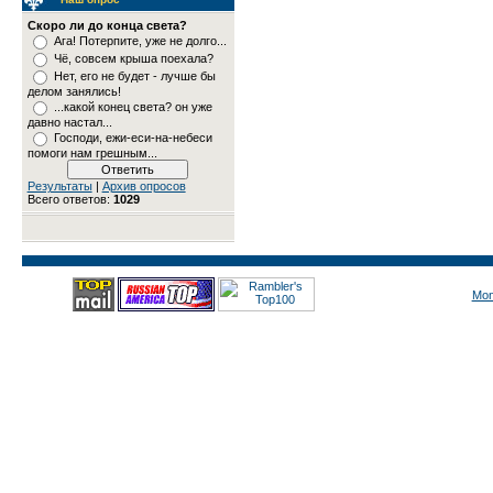
Скоро ли до конца света?
Ага! Потерпите, уже не долго...
Чё, совсем крыша поехала?
Нет, его не будет - лучше бы
делом занялись!
...какой конец света? он уже
давно настал...
Господи, ежи-еси-на-небеси
помоги нам грешным...
Результаты
|
Архив опросов
Всего ответов:
1029
Mon