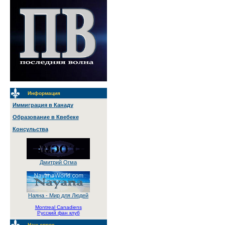
Информация
Иммиграция в Канаду
Образование в Квебеке
Консульства
Дмитрий Огма
Наяна - Мир для Людей
Montreal Canadiens
Русский фан клуб
Наш опрос