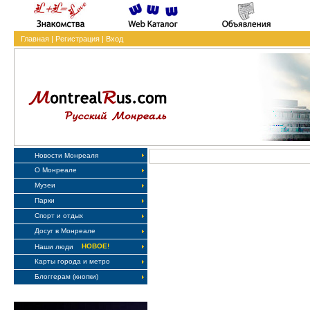
Главная
|
Регистрация
|
Вход
Новости Монреаля
О Монреале
Музеи
Парки
Спорт и отдых
Досуг в Монреале
НОВОЕ!
Наши люди
Карты города и метро
Блоггерам (кнопки)