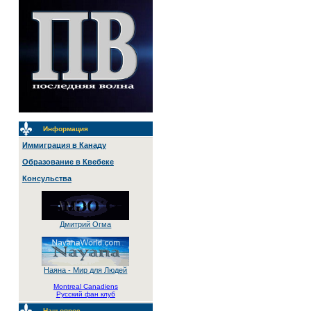
Информация
Иммиграция в Канаду
Образование в Квебеке
Консульства
Дмитрий Огма
Наяна - Мир для Людей
Montreal Canadiens
Русский фан клуб
Наш опрос