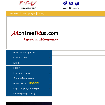
Главная
|
Регистрация
|
Вход
Новости Монреаля
О Монреале
Музеи
Парки
Спорт и отдых
Досуг в Монреале
НОВОЕ!
Наши люди
Карты города и метро
Блоггерам (кнопки)