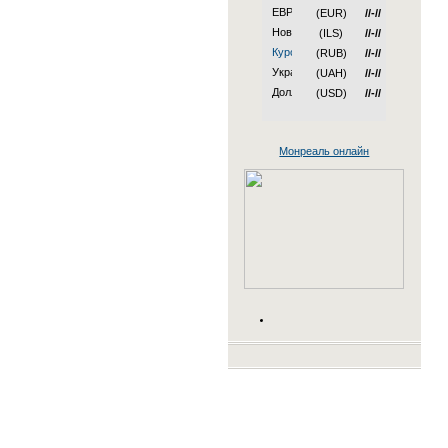
(EUR)
//-//
(ILS)
//-//
(RUB)
//-//
(UAH)
//-//
(USD)
//-//
Монреаль онлайн