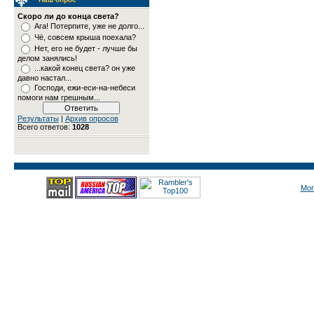
Скоро ли до конца света?
Ага! Потерпите, уже не долго...
Чё, совсем крыша поехала?
Нет, его не будет - лучше бы
делом занялись!
...какой конец света? он уже
давно настал...
Господи, ежи-еси-на-небеси
помоги нам грешным...
Результаты
|
Архив опросов
Всего ответов:
1028
Mon