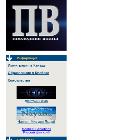
Информация
Иммиграция в Канаду
Образование в Квебеке
Консульства
Дмитрий Огма
Наяна - Мир для Людей
Montreal Canadiens
Русский фан клуб
Наш опрос