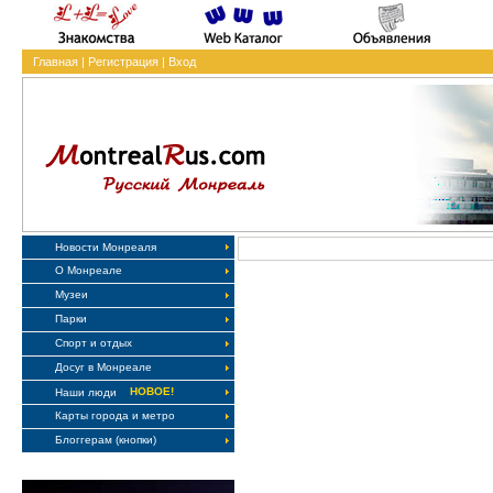
Главная
|
Регистрация
|
Вход
Новости Монреаля
О Монреале
Музеи
Парки
Спорт и отдых
Досуг в Монреале
НОВОЕ!
Наши люди
Карты города и метро
Блоггерам (кнопки)