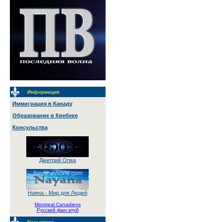
Информация
Иммиграция в Канаду
Образование в Квебеке
Консульства
Дмитрий Огма
Наяна - Мир для Людей
Montreal Canadiens
Русский фан клуб
Наш опрос