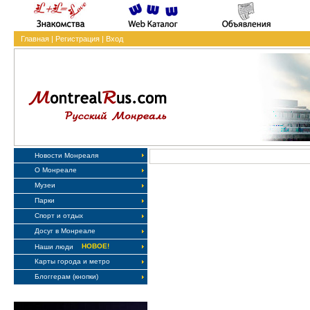
Главная
|
Регистрация
|
Вход
Новости Монреаля
О Монреале
Музеи
Парки
Спорт и отдых
Досуг в Монреале
НОВОЕ!
Наши люди
Карты города и метро
Блоггерам (кнопки)