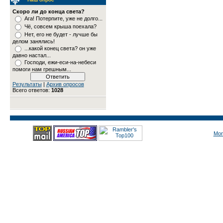
Скоро ли до конца света?
Ага! Потерпите, уже не долго...
Чё, совсем крыша поехала?
Нет, его не будет - лучше бы
делом занялись!
...какой конец света? он уже
давно настал...
Господи, ежи-еси-на-небеси
помоги нам грешным...
Результаты
|
Архив опросов
Всего ответов:
1028
Mon