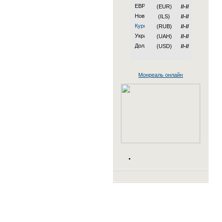
(EUR)
//-//
(ILS)
//-//
(RUB)
//-//
(UAH)
//-//
(USD)
//-//
Монреаль онлайн