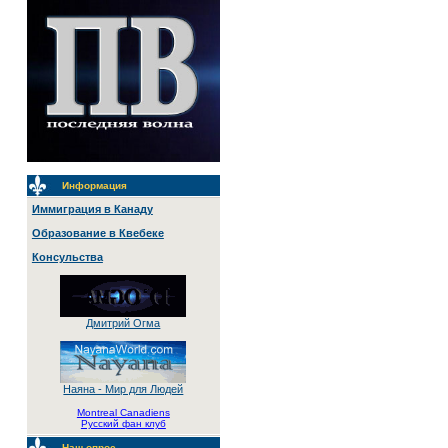
Информация
Иммиграция в Канаду
Образование в Квебеке
Консульства
Дмитрий Огма
Наяна - Мир для Людей
Montreal Canadiens
Русский фан клуб
Наш опрос