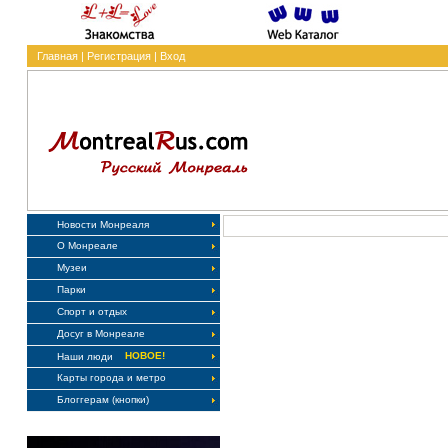
Главная
|
Регистрация
|
Вход
Новости Монреаля
О Монреале
Музеи
Парки
Спорт и отдых
Досуг в Монреале
НОВОЕ!
Наши люди
Карты города и метро
Блоггерам (кнопки)