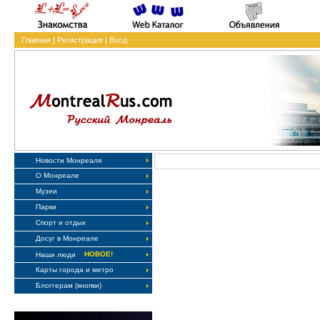
Главная
|
Регистрация
|
Вход
Новости Монреаля
О Монреале
Музеи
Парки
Спорт и отдых
Досуг в Монреале
НОВОЕ!
Наши люди
Карты города и метро
Блоггерам (кнопки)