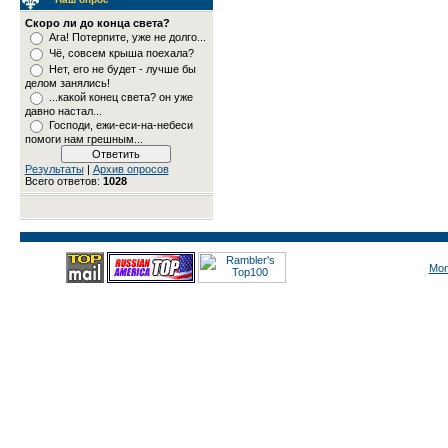
Скоро ли до конца света?
Ага! Потерпите, уже не долго...
Чё, совсем крыша поехала?
Нет, его не будет - лучше бы
делом занялись!
...какой конец света? он уже
давно настал...
Господи, ежи-еси-на-небеси
помоги нам грешным...
Результаты
|
Архив опросов
Всего ответов:
1028
Mon