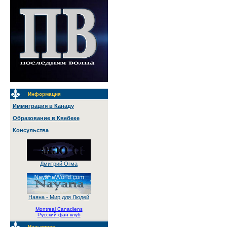
Информация
Иммиграция в Канаду
Образование в Квебеке
Консульства
Дмитрий Огма
Наяна - Мир для Людей
Montreal Canadiens
Русский фан клуб
Наш опрос