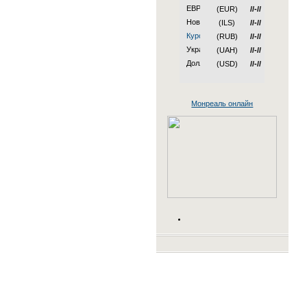
(EUR)
//-//
(ILS)
//-//
(RUB)
//-//
(UAH)
//-//
(USD)
//-//
Монреаль онлайн