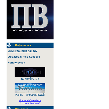
Информация
Иммиграция в Канаду
Образование в Квебеке
Консульства
Дмитрий Огма
Наяна - Мир для Людей
Montreal Canadiens
Русский фан клуб
Наш опрос