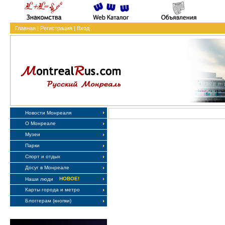
Главная
|
Регистрация
|
Вход
Новости Монреаля
О Монреале
Музеи
Парки
Спорт и отдых
Досуг в Монреале
НОВОЕ!
Наши люди
Карты города и метро
Блоггерам (кнопки)