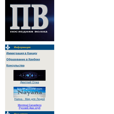
Информация
Иммиграция в Канаду
Образование в Квебеке
Консульства
Дмитрий Огма
Наяна - Мир для Людей
Montreal Canadiens
Русский фан клуб
Наш опрос