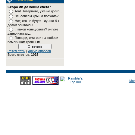
Скоро ли до конца света?
Ага! Потерпите, уже не долго...
Чё, совсем крыша поехала?
Нет, его не будет - лучше бы
делом занялись!
...какой конец света? он уже
давно настал...
Господи, ежи-еси-на-небеси
помоги нам грешным...
Результаты
|
Архив опросов
Всего ответов:
1028
Mon