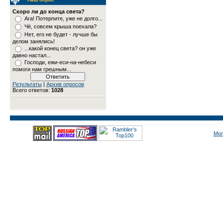
Скоро ли до конца света?
Ага! Потерпите, уже не долго...
Чё, совсем крыша поехала?
Нет, его не будет - лучше бы
делом занялись!
...какой конец света? он уже
давно настал...
Господи, ежи-еси-на-небеси
помоги нам грешным...
Результаты
|
Архив опросов
Всего ответов:
1028
Mon