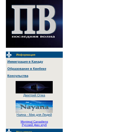
Информация
Иммиграция в Канаду
Образование в Квебеке
Консульства
Дмитрий Огма
Наяна - Мир для Людей
Montreal Canadiens
Русский фан клуб
Наш опрос