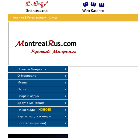
Главная
|
Регистрация
|
Вход
Новости Монреаля
О Монреале
Музеи
Парки
Спорт и отдых
Досуг в Монреале
НОВОЕ!
Наши люди
Карты города и метро
Блоггерам (кнопки)