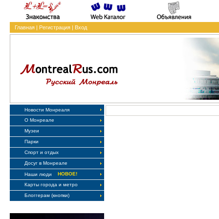
Главная
|
Регистрация
|
Вход
Новости Монреаля
О Монреале
Музеи
Парки
Спорт и отдых
Досуг в Монреале
НОВОЕ!
Наши люди
Карты города и метро
Блоггерам (кнопки)