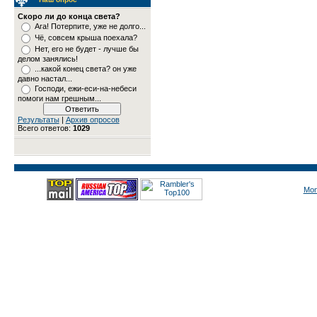
Скоро ли до конца света?
Ага! Потерпите, уже не долго...
Чё, совсем крыша поехала?
Нет, его не будет - лучше бы
делом занялись!
...какой конец света? он уже
давно настал...
Господи, ежи-еси-на-небеси
помоги нам грешным...
Результаты
|
Архив опросов
Всего ответов:
1029
Mon