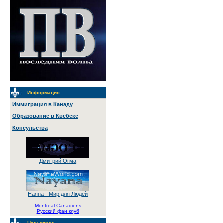
Информация
Иммиграция в Канаду
Образование в Квебеке
Консульства
Дмитрий Огма
Наяна - Мир для Людей
Montreal Canadiens
Русский фан клуб
Наш опрос