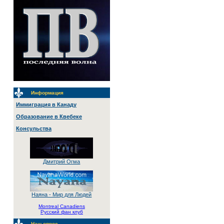
Информация
Иммиграция в Канаду
Образование в Квебеке
Консульства
Дмитрий Огма
Наяна - Мир для Людей
Montreal Canadiens
Русский фан клуб
Наш опрос