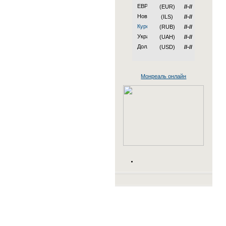
(EUR)
//-//
(ILS)
//-//
(RUB)
//-//
(UAH)
//-//
(USD)
//-//
Монреаль онлайн