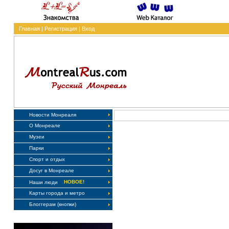
Главная
|
Регистрация
|
Вход
Новости Монреаля
О Монреале
Музеи
Парки
Спорт и отдых
Досуг в Монреале
НОВОЕ!
Наши люди
Карты города и метро
Блоггерам (кнопки)