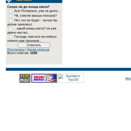
Скоро ли до конца света?
Ага! Потерпите, уже не долго...
Чё, совсем крыша поехала?
Нет, его не будет - лучше бы
делом занялись!
...какой конец света? он уже
давно настал...
Господи, ежи-еси-на-небеси
помоги нам грешным...
Результаты
|
Архив опросов
Всего ответов:
1028
Mon