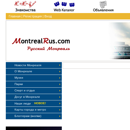
Главная
|
Регистрация
|
Вход
Новости Монреаля
О Монреале
Музеи
Парки
Спорт и отдых
Досуг в Монреале
НОВОЕ!
Наши люди
Карты города и метро
Блоггерам (кнопки)