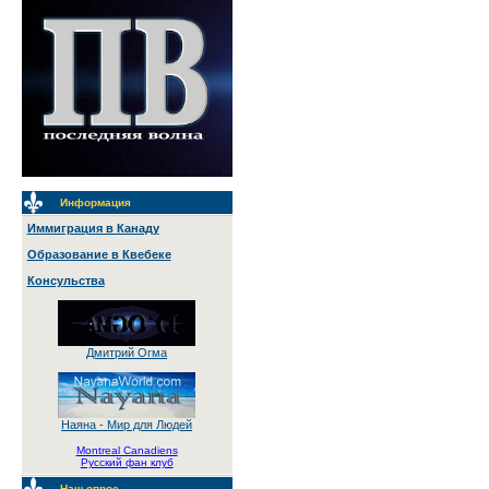
Информация
Иммиграция в Канаду
Образование в Квебеке
Консульства
Дмитрий Огма
Наяна - Мир для Людей
Montreal Canadiens
Русский фан клуб
Наш опрос