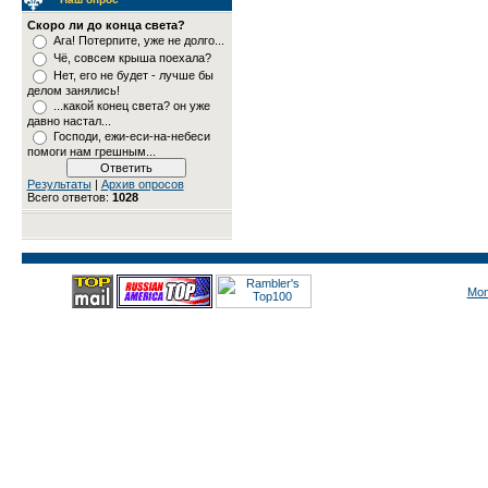
Скоро ли до конца света?
Ага! Потерпите, уже не долго...
Чё, совсем крыша поехала?
Нет, его не будет - лучше бы
делом занялись!
...какой конец света? он уже
давно настал...
Господи, ежи-еси-на-небеси
помоги нам грешным...
Результаты
|
Архив опросов
Всего ответов:
1028
Mon