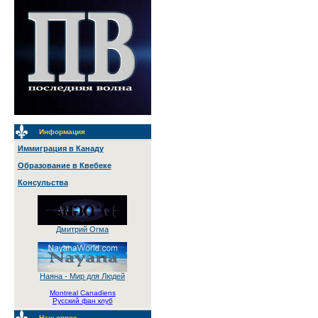
Информация
Иммиграция в Канаду
Образование в Квебеке
Консульства
Дмитрий Огма
Наяна - Мир для Людей
Montreal Canadiens
Русский фан клуб
Наш опрос