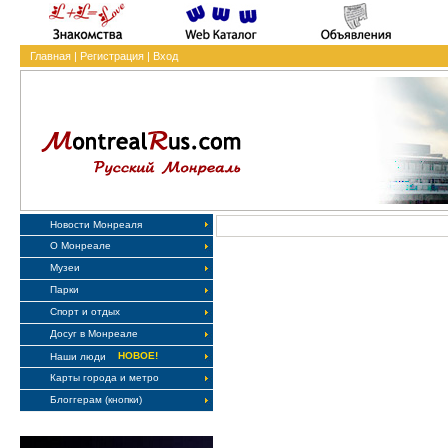
Главная
|
Регистрация
|
Вход
Новости Монреаля
О Монреале
Музеи
Парки
Спорт и отдых
Досуг в Монреале
НОВОЕ!
Наши люди
Карты города и метро
Блоггерам (кнопки)