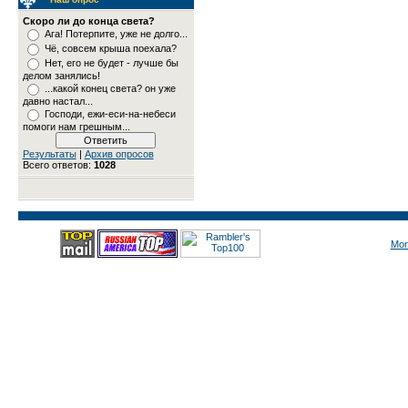
Скоро ли до конца света?
Ага! Потерпите, уже не долго...
Чё, совсем крыша поехала?
Нет, его не будет - лучше бы
делом занялись!
...какой конец света? он уже
давно настал...
Господи, ежи-еси-на-небеси
помоги нам грешным...
Результаты
|
Архив опросов
Всего ответов:
1028
Mon