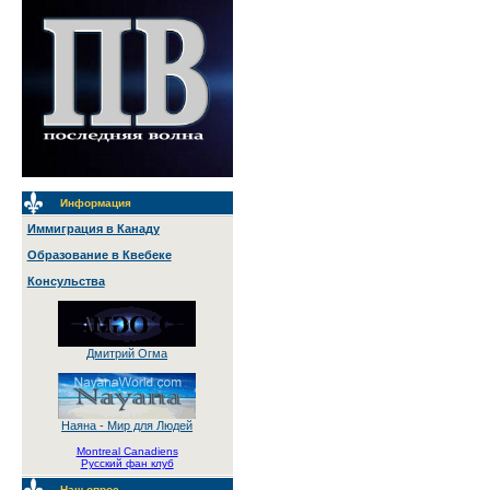
Информация
Иммиграция в Канаду
Образование в Квебеке
Консульства
Дмитрий Огма
Наяна - Мир для Людей
Montreal Canadiens
Русский фан клуб
Наш опрос