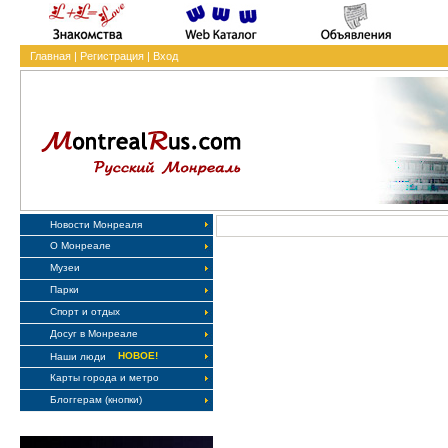
Главная
|
Регистрация
|
Вход
Новости Монреаля
О Монреале
Музеи
Парки
Спорт и отдых
Досуг в Монреале
НОВОЕ!
Наши люди
Карты города и метро
Блоггерам (кнопки)