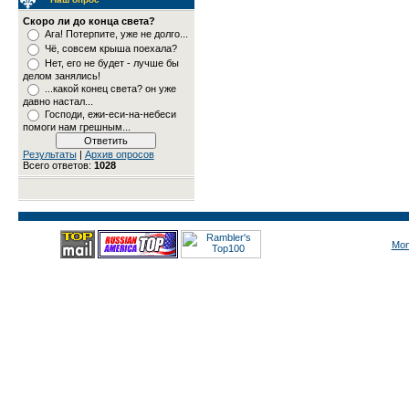
Скоро ли до конца света?
Ага! Потерпите, уже не долго...
Чё, совсем крыша поехала?
Нет, его не будет - лучше бы
делом занялись!
...какой конец света? он уже
давно настал...
Господи, ежи-еси-на-небеси
помоги нам грешным...
Результаты
|
Архив опросов
Всего ответов:
1028
Mon