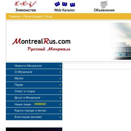
Главная
|
Регистрация
|
Вход
Новости Монреаля
О Монреале
Музеи
Парки
Спорт и отдых
Досуг в Монреале
НОВОЕ!
Наши люди
Карты города и метро
Блоггерам (кнопки)