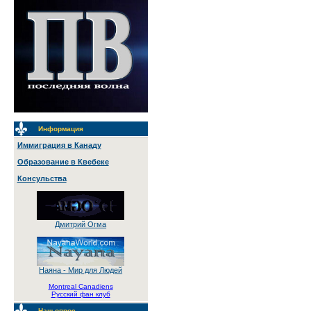
Информация
Иммиграция в Канаду
Образование в Квебеке
Консульства
Дмитрий Огма
Наяна - Мир для Людей
Montreal Canadiens
Русский фан клуб
Наш опрос