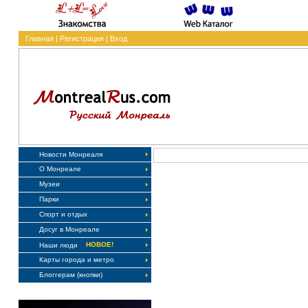
Главная
|
Регистрация
|
Вход
Новости Монреаля
О Монреале
Музеи
Парки
Спорт и отдых
Досуг в Монреале
НОВОЕ!
Наши люди
Карты города и метро
Блоггерам (кнопки)