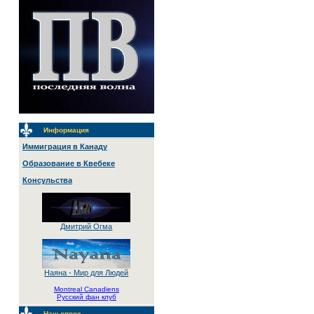
Информация
Иммиграция в Канаду
Образование в Квебеке
Консульства
Дмитрий Огма
Наяна - Мир для Людей
Montreal Canadiens
Русский фан клуб
Наш опрос