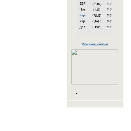
(EUR)
//-//
(ILS)
//-//
(RUB)
//-//
(UAH)
//-//
(USD)
//-//
Монреаль онлайн