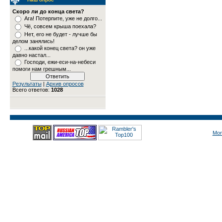
Скоро ли до конца света?
Ага! Потерпите, уже не долго...
Чё, совсем крыша поехала?
Нет, его не будет - лучше бы
делом занялись!
...какой конец света? он уже
давно настал...
Господи, ежи-еси-на-небеси
помоги нам грешным...
Результаты
|
Архив опросов
Всего ответов:
1028
Mon