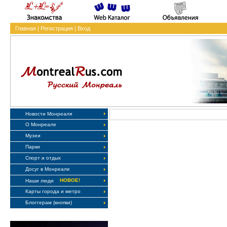
Главная
|
Регистрация
|
Вход
Новости Монреаля
О Монреале
Музеи
Парки
Спорт и отдых
Досуг в Монреале
НОВОЕ!
Наши люди
Карты города и метро
Блоггерам (кнопки)