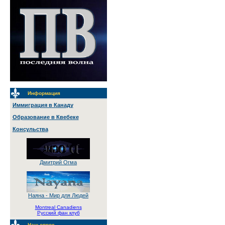
Информация
Иммиграция в Канаду
Образование в Квебеке
Консульства
Дмитрий Огма
Наяна - Мир для Людей
Montreal Canadiens
Русский фан клуб
Наш опрос