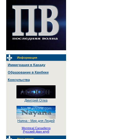
Информация
Иммиграция в Канаду
Образование в Квебеке
Консульства
Дмитрий Огма
Наяна - Мир для Людей
Montreal Canadiens
Русский фан клуб
Наш опрос