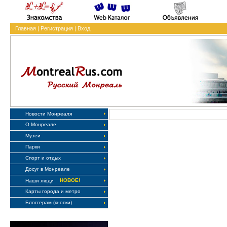
Главная
|
Регистрация
|
Вход
Новости Монреаля
О Монреале
Музеи
Парки
Спорт и отдых
Досуг в Монреале
НОВОЕ!
Наши люди
Карты города и метро
Блоггерам (кнопки)