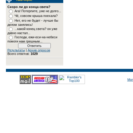
Скоро ли до конца света?
Ага! Потерпите, уже не долго...
Чё, совсем крыша поехала?
Нет, его не будет - лучше бы
делом занялись!
...какой конец света? он уже
давно настал...
Господи, ежи-еси-на-небеси
помоги нам грешным...
Результаты
|
Архив опросов
Всего ответов:
1029
Mon