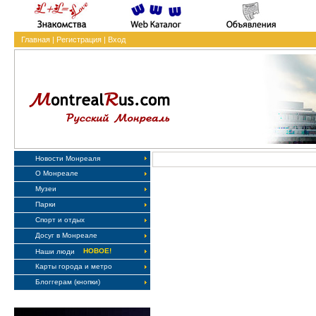
Главная
|
Регистрация
|
Вход
Новости Монреаля
О Монреале
Музеи
Парки
Спорт и отдых
Досуг в Монреале
НОВОЕ!
Наши люди
Карты города и метро
Блоггерам (кнопки)