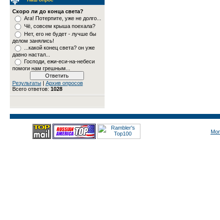
Скоро ли до конца света?
Ага! Потерпите, уже не долго...
Чё, совсем крыша поехала?
Нет, его не будет - лучше бы
делом занялись!
...какой конец света? он уже
давно настал...
Господи, ежи-еси-на-небеси
помоги нам грешным...
Результаты
|
Архив опросов
Всего ответов:
1028
Mon