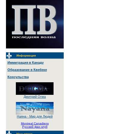
Информация
Иммиграция в Канаду
Образование в Квебеке
Консульства
Дмитрий Огма
Наяна - Мир для Людей
Montreal Canadiens
Русский фан клуб
Наш опрос