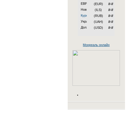
(EUR)
//-//
(ILS)
//-//
(RUB)
//-//
(UAH)
//-//
(USD)
//-//
Монреаль онлайн