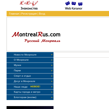
Главная
|
Регистрация
|
Вход
Новости Монреаля
О Монреале
Музеи
Парки
Спорт и отдых
Досуг в Монреале
НОВОЕ!
Наши люди
Карты города и метро
Блоггерам (кнопки)