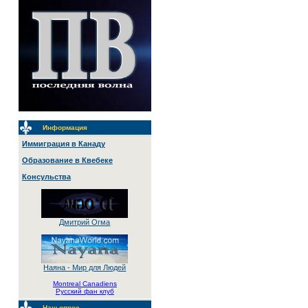
Информация
Иммиграция в Канаду
Образование в Квебеке
Консульства
Дмитрий Огма
Наяна - Мир для Людей
Montreal Canadiens
Русский фан клуб
Наш опрос