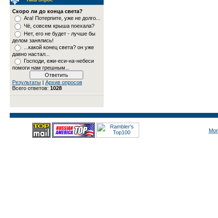
Скоро ли до конца света?
Ага! Потерпите, уже не долго...
Чё, совсем крыша поехала?
Нет, его не будет - лучше бы
делом занялись!
...какой конец света? он уже
давно настал...
Господи, ежи-еси-на-небеси
помоги нам грешным...
Результаты
|
Архив опросов
Всего ответов:
1028
Mon