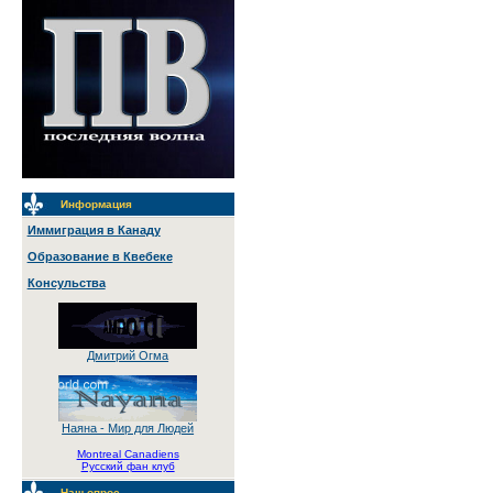
Информация
Иммиграция в Канаду
Образование в Квебеке
Консульства
Дмитрий Огма
Наяна - Мир для Людей
Montreal Canadiens
Русский фан клуб
Наш опрос