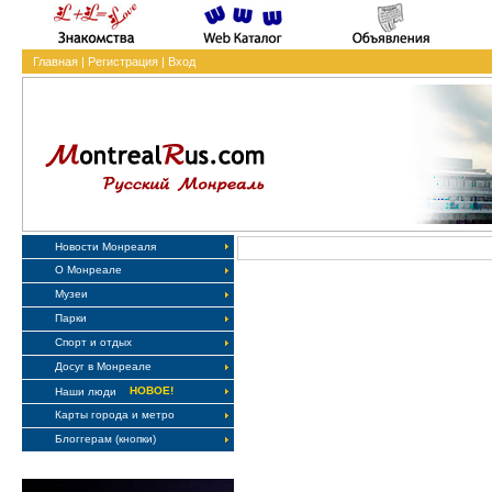
Главная
|
Регистрация
|
Вход
Новости Монреаля
О Монреале
Музеи
Парки
Спорт и отдых
Досуг в Монреале
НОВОЕ!
Наши люди
Карты города и метро
Блоггерам (кнопки)