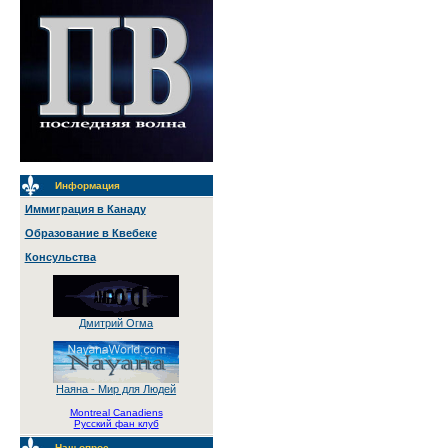
Информация
Иммиграция в Канаду
Образование в Квебеке
Консульства
Дмитрий Огма
Наяна - Мир для Людей
Montreal Canadiens
Русский фан клуб
Наш опрос