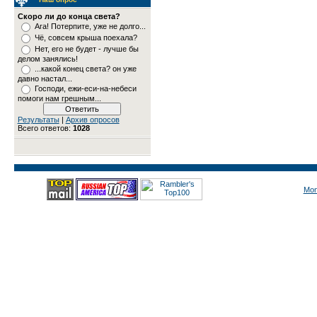
Скоро ли до конца света?
Ага! Потерпите, уже не долго...
Чё, совсем крыша поехала?
Нет, его не будет - лучше бы
делом занялись!
...какой конец света? он уже
давно настал...
Господи, ежи-еси-на-небеси
помоги нам грешным...
Результаты
|
Архив опросов
Всего ответов:
1028
Mon