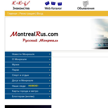
Главная
|
Регистрация
|
Вход
Новости Монреаля
О Монреале
Музеи
Парки
Спорт и отдых
Досуг в Монреале
НОВОЕ!
Наши люди
Карты города и метро
Блоггерам (кнопки)