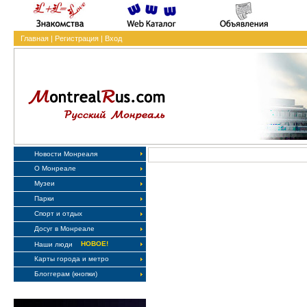
Главная
|
Регистрация
|
Вход
Новости Монреаля
О Монреале
Музеи
Парки
Спорт и отдых
Досуг в Монреале
НОВОЕ!
Наши люди
Карты города и метро
Блоггерам (кнопки)