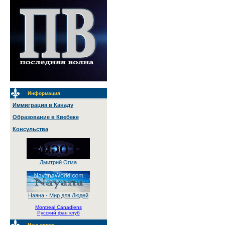
Информация
Иммиграция в Канаду
Образование в Квебеке
Консульства
Дмитрий Огма
Наяна - Мир для Людей
Montreal Canadiens
Русский фан клуб
Наш опрос