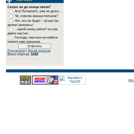
Скоро ли до конца света?
Ага! Потерпите, уже не долго...
Чё, совсем крыша поехала?
Нет, его не будет - лучше бы
делом занялись!
...какой конец света? он уже
давно настал...
Господи, ежи-еси-на-небеси
помоги нам грешным...
Результаты
|
Архив опросов
Всего ответов:
1028
Mon