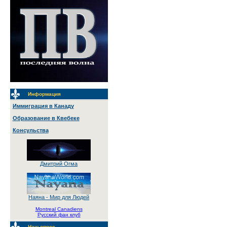
Информация
Иммиграция в Канаду
Образование в Квебеке
Консульства
Дмитрий Огма
Наяна - Мир для Людей
Montreal Canadiens
Русский фан клуб
Наш опрос