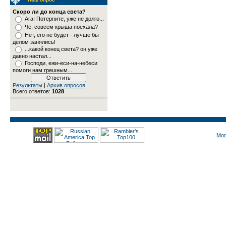
Скоро ли до конца света?
Ага! Потерпите, уже не долго...
Чё, совсем крыша поехала?
Нет, его не будет - лучше бы
делом занялись!
...какой конец света? он уже
давно настал...
Господи, ежи-еси-на-небеси
помоги нам грешным...
Результаты
|
Архив опросов
Всего ответов:
1028
Mon