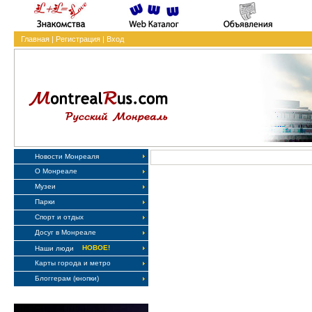
Главная
|
Регистрация
|
Вход
Новости Монреаля
О Монреале
Музеи
Парки
Спорт и отдых
Досуг в Монреале
НОВОЕ!
Наши люди
Карты города и метро
Блоггерам (кнопки)