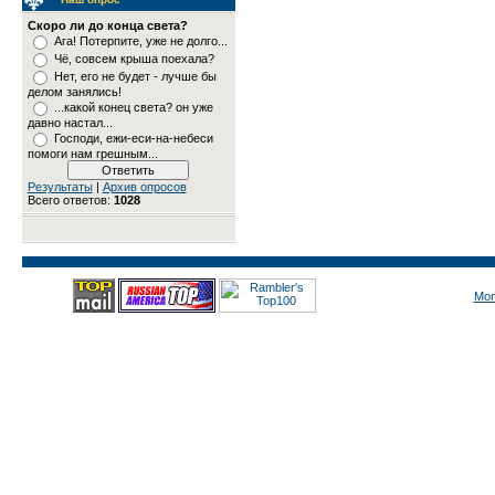
Скоро ли до конца света?
Ага! Потерпите, уже не долго...
Чё, совсем крыша поехала?
Нет, его не будет - лучше бы
делом занялись!
...какой конец света? он уже
давно настал...
Господи, ежи-еси-на-небеси
помоги нам грешным...
Результаты
|
Архив опросов
Всего ответов:
1028
Mon