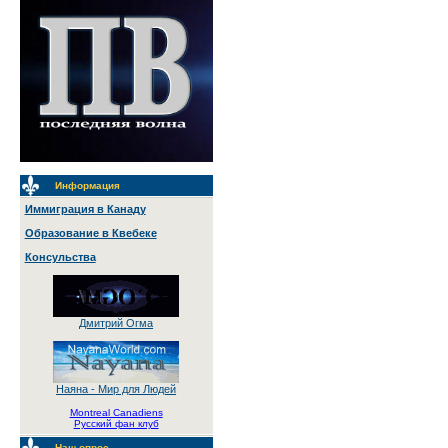
Информация
Иммиграция в Канаду
Образование в Квебеке
Консульства
Дмитрий Огма
Наяна - Мир для Людей
Montreal Canadiens
Русский фан клуб
Наш опрос