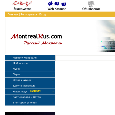
Главная
|
Регистрация
|
Вход
Новости Монреаля
О Монреале
Музеи
Парки
Спорт и отдых
Досуг в Монреале
НОВОЕ!
Наши люди
Карты города и метро
Блоггерам (кнопки)