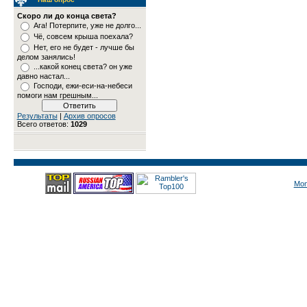
Скоро ли до конца света?
Ага! Потерпите, уже не долго...
Чё, совсем крыша поехала?
Нет, его не будет - лучше бы
делом занялись!
...какой конец света? он уже
давно настал...
Господи, ежи-еси-на-небеси
помоги нам грешным...
Результаты
|
Архив опросов
Всего ответов:
1029
Mon