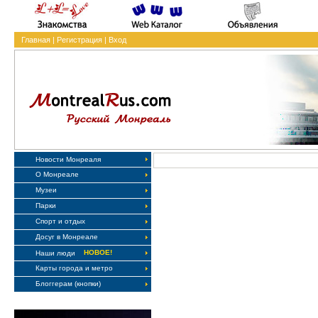
Главная
|
Регистрация
|
Вход
Новости Монреаля
О Монреале
Музеи
Парки
Спорт и отдых
Досуг в Монреале
НОВОЕ!
Наши люди
Карты города и метро
Блоггерам (кнопки)