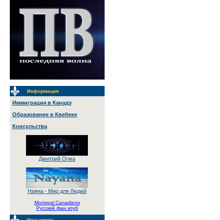
Информация
Иммиграция в Канаду
Образование в Квебеке
Консульства
Дмитрий Огма
Наяна - Мир для Людей
Montreal Canadiens
Русский фан клуб
Наш опрос