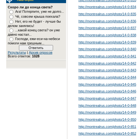
http://montrealrus.com/photo
/14-0-834
Скоро ли до конца света?
Ага! Потерпите, уже не долго...
http://montrealrus.com/photo
/14-0-835
Чё, совсем крыша поехала?
http://montrealrus.com/photo
/14-0-836
Нет, его не будет - лучше бы
делом занялись!
http://montrealrus.com/photo
/14-0-837
...какой конец света? он уже
давно настал...
http://montrealrus.com/photo
/14-0-838
Господи, ежи-еси-на-небеси
http://montrealrus.com/photo
/14-0-839
помоги нам грешным...
http://montrealrus.com/photo
/14-0-840
Результаты
|
Архив опросов
http://montrealrus.com/photo
/14-0-841
Всего ответов:
1028
http://montrealrus.com/photo
/14-0-842
http://montrealrus.com/photo
/14-0-843
http://montrealrus.com/photo
/14-0-844
http://montrealrus.com/photo
/14-0-845
http://montrealrus.com/photo
/14-0-846
http://montrealrus.com/photo
/14-0-847
http://montrealrus.com/photo
/14-0-848
http://montrealrus.com/photo
/14-0-849
http://montrealrus.com/photo
/14-0-850
http://montrealrus.com/photo
/14-0-851
http://montrealrus.com/photo
/14-0-852