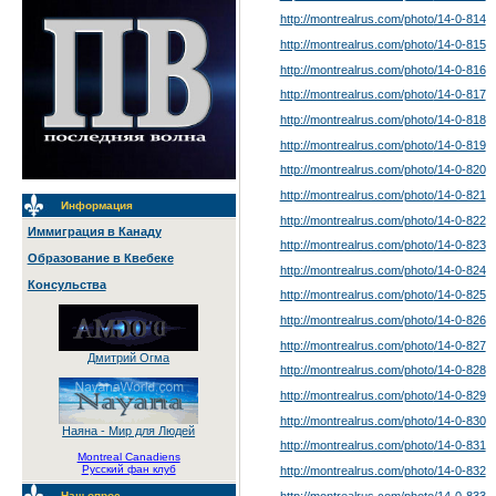
http://montrealrus.com/photo
/14-0-814
http://montrealrus.com/photo
/14-0-815
http://montrealrus.com/photo
/14-0-816
http://montrealrus.com/photo
/14-0-817
http://montrealrus.com/photo
/14-0-818
http://montrealrus.com/photo
/14-0-819
http://montrealrus.com/photo
/14-0-820
http://montrealrus.com/photo
/14-0-821
Информация
http://montrealrus.com/photo
/14-0-822
Иммиграция в Канаду
http://montrealrus.com/photo
/14-0-823
Образование в Квебеке
http://montrealrus.com/photo
/14-0-824
Консульства
http://montrealrus.com/photo
/14-0-825
http://montrealrus.com/photo
/14-0-826
http://montrealrus.com/photo
/14-0-827
Дмитрий Огма
http://montrealrus.com/photo
/14-0-828
http://montrealrus.com/photo
/14-0-829
http://montrealrus.com/photo
/14-0-830
Наяна - Мир для Людей
http://montrealrus.com/photo
/14-0-831
Montreal Canadiens
Русский фан клуб
http://montrealrus.com/photo
/14-0-832
http://montrealrus.com/photo
/14-0-833
Наш опрос