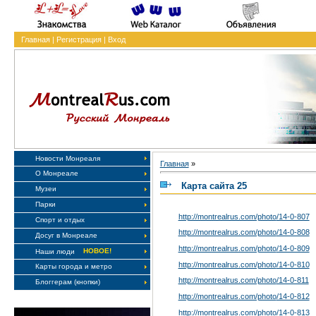
Главная
|
Регистрация
|
Вход
Новости Монреаля
Главная
»
О Монреале
Карта сайта 25
Музеи
Парки
http://montrealrus.com/photo
/14-0-807
Спорт и отдых
http://montrealrus.com/photo
/14-0-808
Досуг в Монреале
http://montrealrus.com/photo
/14-0-809
НОВОЕ!
Наши люди
http://montrealrus.com/photo
/14-0-810
Карты города и метро
http://montrealrus.com/photo
/14-0-811
Блоггерам (кнопки)
http://montrealrus.com/photo
/14-0-812
http://montrealrus.com/photo
/14-0-813