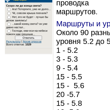
проводка 
Скоро ли до конца света?
маршрутов.
Ага! Потерпите, уже не долго...
Чё, совсем крыша поехала?
Нет, его не будет - лучше бы
делом занялись!
Маршруты и ур
...какой конец света? он уже
давно настал...
Около 90 разн
Господи, ежи-еси-на-небеси
помоги нам грешным...
уровня 5.2 до 5
Результаты
|
Архив опросов
Всего ответов:
1029
1 - 5.2
3 - 5.3
9 - 5.4
15 - 5.5
15 - 5.6
20 -5.7
15 - 5.8