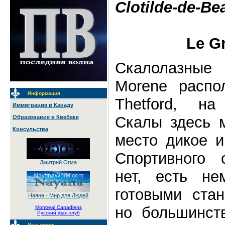
Clotilde-de-Be
Le G
Скалолазны
Morene распо
Информация
Thetford, н
Иммиграция в Канаду
Скалы здесь 
Образование в Квебеке
Консульства
место дикое 
Спортивного 
Дмитрий Огма
нет, есть не
готовыми стан
Наяна - Мир для Людей
но большинств
Montreal Canadiens
Русский фан клуб
Наш опрос