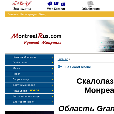
Главная
|
Регистрация
|
Вход
Новости Монреаля
Главная
»
О Монреале
Le Grand Morne
Музеи
Парки
Скалола
Спорт и отдых
Досуг в Монреале
Монреа
НОВОЕ!
Наши люди
Карты города и метро
Блоггерам (кнопки)
Область Gran