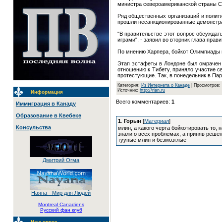
министра североамериканской страны С
Ряд общественных организаций и полити
прошли несанкционированные демонстра
"В правительстве этот вопрос обсуждат
играми", - заявил во вторник глава пра
По мнению Харпера, бойкот Олимпиады 
Этап эстафеты в Лондоне был омрачен а
отношению к Тибету, приняло участие 
протестующие. Так, в понедельник в П
Категория:
Из Интернета о Канаде
| Просмотров:
Источник:
http://rian.ru
Информация
Всего комментариев:
1
Иммиграция в Канаду
Образование в Квебеке
1
.
Горын
[
Материал
]
Консульства
млин, а какого черта бойкотировать то,
знали о всех проблемах, а приняв решен
туупые млин и безмозглые
Дмитрий Огма
Наяна - Мир для Людей
Montreal Canadiens
Русский фан клуб
Наш опрос