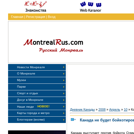
Главная
|
Регистрация
|
Вход
Новости Монреаля
О Монреале
Музеи
Парки
Спорт и отдых
Досуг в Монреале
НОВОЕ!
Наши люди
Дневник Канады
»
2008
»
Апрель
»
10
» К
Карты города и метро
Канада не будет бойкотиро
Блоггерам (кнопки)
Канада выступает против бойкота Олим