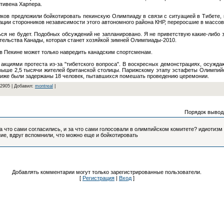
тивена Харпера.
ков предложили бойкотировать пекинскую Олимпиаду в связи с ситуацией в Тибете, к
ции сторонников независимости этого автономного района КНР, переросшие в массов
ься не будет. Подобных обсуждений не запланировано. Я не приветствую какие-либо
вительства Канады, которая станет хозяйкой зимней Олимпиады-2010.
в Пекине может только навредить канадским спортсменам.
кциями протеста из-за "тибетского вопроса". В воскресных демонстрациях, осужда
свыше 2,5 тысячи жителей британской столицы. Парижскому этапу эстафеты Олимпий
ариже были задержаны 18 человек, пытавшихся помешать проведению церемонии.
 2905 | Добавил:
montreal
|
Порядок вывод
 на что сами согласились, и за что сами голосовали в олимпийском комитете? идиотизм
ие, вдруг вспомнили, что можно еще и бойкотировать
Добавлять комментарии могут только зарегистрированные пользователи.
[
Регистрация
|
Вход
]