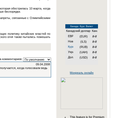
оторая обострилась 10 марта, когда
ые беспорядки.
 запреты, связанные с Олимпийскими
Канада: Курс Валют
Канадский доллар
ющих политику китайских властей по
(EUR)
//-//
ского огня также пытались помешать
(ILS)
//-//
(RUB)
//-//
(UAH)
//-//
(USD)
//-//
а комментариев:
09.04.2008
 получается, когда голосовали ведь
Монреаль онлайн
This feature is for Premium