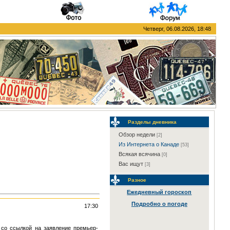
Четверг, 06.08.2026, 18:48
Разделы дневника
Обзор недели
[2]
Из Интернета о Канаде
[53]
Всякая всячина
[0]
Вас ищут
[3]
Разное
Ежедневный гороскоп
Подробно о погоде
17:30
 со ссылкой на заявление премьер-