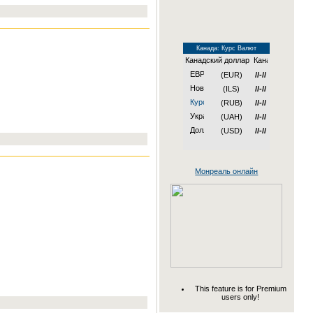
Канада: Курс Валют
Канадский доллар
(EUR)
//-//
(ILS)
//-//
(RUB)
//-//
(UAH)
//-//
(USD)
//-//
Монреаль онлайн
This feature is for Premium
users only!