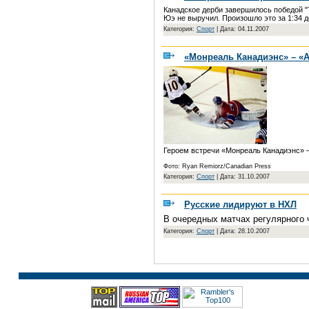
Канадское дерби завершилось победой "
Юэ не выручил. Произошло это за 1:34 
Категория:
Спорт
|
Дата: 04.11.2007
«Монреаль Канадиэнс» – «А
Героем встречи «Монреаль Канадиэнс» –
Фото: Ryan Remiorz/Canadian Press
Категория:
Спорт
|
Дата: 31.10.2007
Русские лидируют в НХЛ
В очередных матчах регулярного 
Категория:
Спорт
|
Дата: 28.10.2007