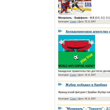
Монреаль - Баффало - 0:3
(0:0, 0:2, 0:1
Категория:
Спорт
|
Дата: 25.11.2007
Антидопинговое агентство 
Канадское правительство достигло догов
Категория:
Спорт
|
Дата: 16.11.2007
Жубер победил в Квебеке
Французский фигурист Брайан Жубер побе
Категория:
Спорт
|
Дата: 04.11.2007
"Монреаль" - "Торонто" - 2: