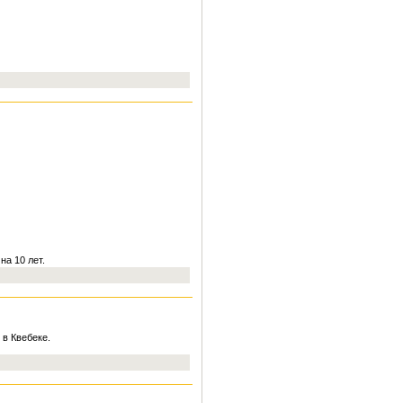
на 10 лет.
 в Квебеке.