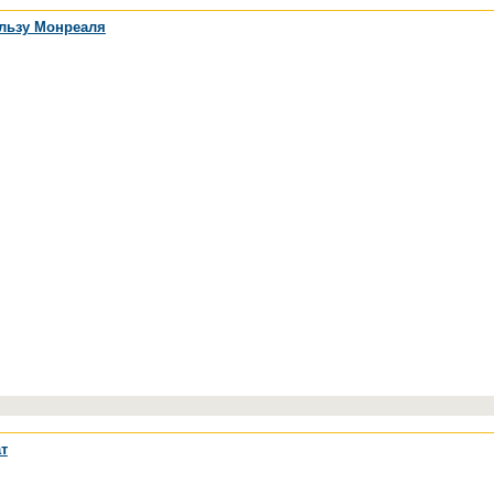
ользу Монреаля
т