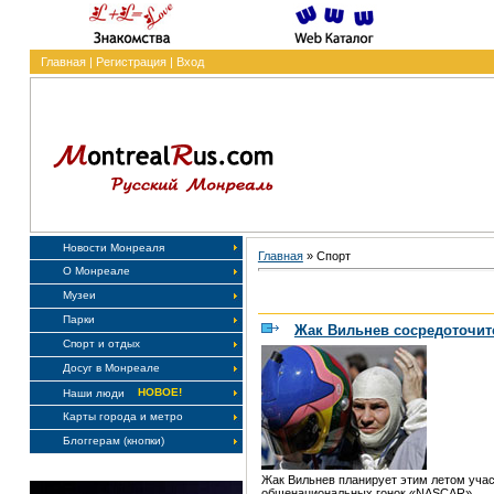
Главная
|
Регистрация
|
Вход
Новости Монреаля
Главная
»
Спорт
О Монреале
Музеи
Парки
Жак Вильнев сосредоточит
Спорт и отдых
Досуг в Монреале
НОВОЕ!
Наши люди
Карты города и метро
Блоггерам (кнопки)
Жак Вильнев планирует этим летом учас
общенациональных гонок «NASCAR».