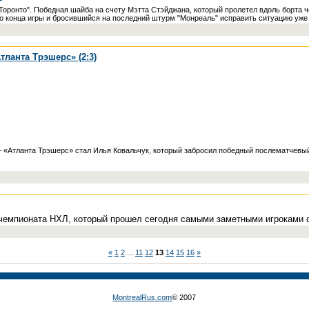
Торонто". Победная шайба на счету Мэтта Стэйджана, который пролетел вдоль борта ч
до конца игры и бросившийся на последний штурм "Монреаль" исправить ситуацию уже 
тланта Трэшерс» (2:3)
 «Атланта Трэшерс» стал Илья Ковальчук, который забросил победный послематчевый
чемпионата НХЛ, который прошел сегодня самыми заметными игроками о
«
1
2
...
11
12
13
14
15
16
»
MontrealRus.com
© 2007