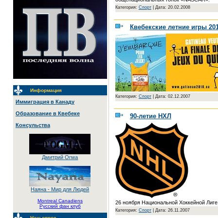
Категория:
Спорт
|
Дата: 20.02.2008
Квебекские летние игры 20
Информация
Категория:
Спорт
|
Дата: 02.12.2007
Иммиграция в Канаду
Образование в Квебеке
90-летие НХЛ
Консульства
Дмитрий Огма
Наяна - Мир для Людей
Montreal Canadiens
26 ноября Национальной Хоккейной Лиге
Русский фан клуб
Категория:
Спорт
|
Дата: 26.11.2007
Наш опрос