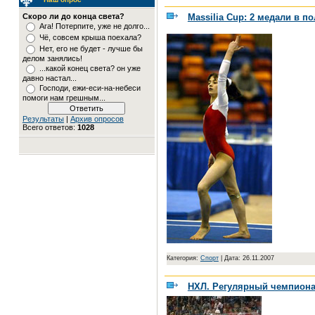
Massilia Cup: 2 медали в п
Скоро ли до конца света?
Ага! Потерпите, уже не долго...
Чё, совсем крыша поехала?
Нет, его не будет - лучше бы
делом занялись!
...какой конец света? он уже
давно настал...
Господи, ежи-еси-на-небеси
помоги нам грешным...
Результаты
|
Архив опросов
Всего ответов:
1028
Категория:
Спорт
|
Дата: 26.11.2007
НХЛ. Регулярный чемпиона