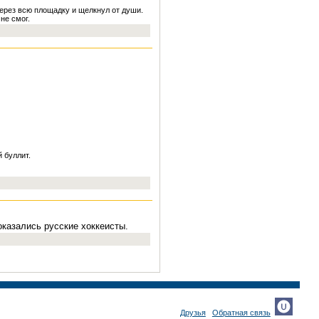
ерез всю площадку и щелкнул от души.
не смог.
 буллит.
казались русские хоккеисты.
Друзья
Обратная связь