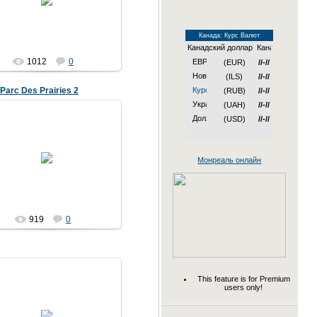
Канада: Курс Валют
Канадский доллар
1012
0
(EUR)
//-//
(ILS)
//-//
 Parc Des Prairies 2
(RUB)
//-//
(UAH)
//-//
(USD)
//-//
08.02.2007
Монреаль онлайн
919
0
This feature is for Premium
users only!
08.02.2007