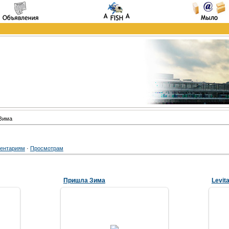
Зима
ентариям
·
Просмотрам
Пришла Зима
Levit
08.02.2007