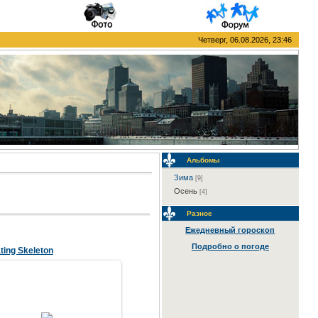
Четверг, 06.08.2026, 23:46
Альбомы
Зима
[9]
Осень
[4]
Разное
Ежедневный гороскоп
Подробно о погоде
ating Skeleton
08.02.2007