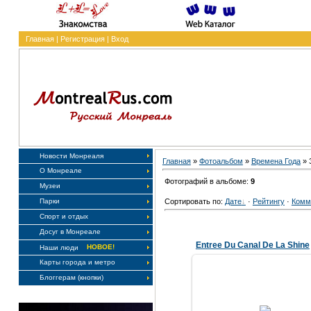
Главная
|
Регистрация
|
Вход
Новости Монреаля
Главная
»
Фотоальбом
»
Времена Года
» 
О Монреале
Фотографий в альбоме:
9
Музеи
Сортировать по:
Дате
·
Рейтингу
·
Комм
Парки
Спорт и отдых
Досуг в Монреале
Entree Du Canal De La Shine
НОВОЕ!
Наши люди
Карты города и метро
Блоггерам (кнопки)
08.02.2007