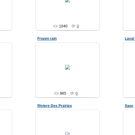
1040
0
Frozen rain
Laval
08.02.2007
965
0
Riviere Des Prairies
Хаос
08.02.2007