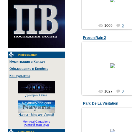
1009
0
Frozen Rain 2
Информация
Иммиграция в Канаду
08.02.2007
Образование в Квебеке
Консульства
1027
0
Дмитрий Огма
Parc De La Visitation
Наяна - Мир для Людей
Montreal Canadiens
Русский фан клуб
08.02.2007
Наш опрос