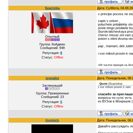
Svazistka
Дата: Суббота, 04.08.2
v principe pocess ne slo
zapis v univer ,
poluchete polojitelniy o
posle etogo posilaete b
(burokraticheskaya pro
cherez mesaz oni vam po
Опытный
potom s etimi dvuma otve
...
Группа: КоАдмин
pap , mamam, deti ,lubi
Сообщений:
948
Репутация:
8
i vse milosti prosim k n
Статус:
Offline
«Из тысячи принцев на бел
joynalist
Дата: Понедельник, 06.
Quote
(
Svazistka
)
Заглянувший
i vse milosti prosim k nam
Группа: Проверенные
спасибо за приглаше
Сообщений:
23
вопросы по сути: есть
из ВУЗов в Монреале (
Репутация:
0
Статус:
Offline
Gorinich
Дата: Понедельник, 06.
Давайте рассуждать ло
Ограничения на возрас