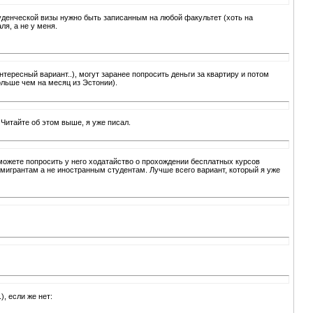
уденческой визы нужно быть записанным на любой факультет (хоть на
я, а не у меня.
интересный вариант..), могут заранее попросить деньги за квартиру и потом
ольше чем на месяц из Эстонии).
Читайте об этом выше, я уже писал.
 можете попросить у него ходатайство о прохождении бесплатных курсов
ммигрантам а не иностранным студентам. Лучше всего вариант, который я уже
, если же нет: