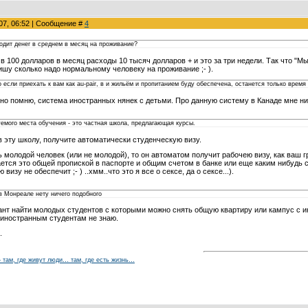
007, 06:52 | Сообщение #
4
ходит денег в среднем в месяц на проживание?
в 100 долларов в месяц расходы 10 тысяч долларов + и это за три недели. Так что "Мы
ишу сколько надо нормальному человеку на проживание ;- ).
о если приехать к вам как au-pair, в и жильём и пропитанием буду обеспечена, останется только время
льно помню, система иностранных нянек с детьми. Про данную систему в Канаде мне ни
емого места обучения - это частная школа, предлагающая курсы.
 эту школу, получите автоматически студенческую визу.
ть молодой человек (или не молодой), то он автоматом получит рабочею визу, как ваш
ется это общей пропиской в паспорте и общим счетом в банке или еще каким нибудь 
изу не обеспечит ;- ) ..хмм..что это я все о сексе, да о сексе...).
в Монреале нету ничего подобного
ант найти молодых студентов с которыми можно снять общую квартиру или кампус с 
 иностранным студентам не знаю.
.
 – там, где живут люди… там, где есть жизнь…