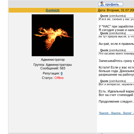
Gorinich
Дата: Вторник, 31.07.2
Quote
(
zem4uzinka
)
И всё же, сколько у вас у
У "НАС" при заработке 
Я сегодня узнаю и нап
Quote
(
zem4uzinka
)
не тут пришла мысля, а чт
Au-pair, если я прави
Quote
(
zem4uzinka
)
Что касаемо моего планиру
Администратор
Записывайтесь сразу в
Группа: Администраторы
Кстати! Если у вас ес
Сообщений:
583
больше года. Доказыва
Репутация:
0
разрешение на рабочую в
Статус:
Offline
Quote
(
zem4uzinka
)
Вот и интересно, неужели 
Есть. Идеальный вари
Вот на счет стипендий
Продолжение следует..
"Каалле - Ваалла - Валла"