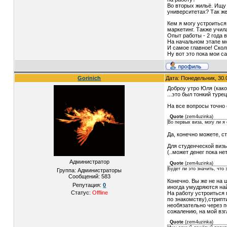
Во вторых жильё. Ищу
университетах? Так же
Кем я могу устроиться
маркетинг. Также учил
Опыт работы - 2 года 
На начальном этапе мо
И самое главное! Скол
Ну вот это пока мои с
Gorinich
Дата: Понедельник, 30.
Доброу утро Юля (какое
...это был тонкий туре
На все вопросы точно о
Quote
(
zem4uzinka
)
Во первых виза, могу ли я
Да, конечно можете, с
Для студенческой визы
(..может денег пока не
Администратор
Quote
(
zem4uzinka
)
Будет ли это значить, что 
Группа: Администраторы
Сообщений:
583
Конечно. Вы же не на 
Репутация:
0
иногда умудряются най
Статус:
Offline
На работу устроиться м
по знакомству),стрипт
необязательно через по
сожалению, на мой взг
Quote
(
zem4uzinka
)