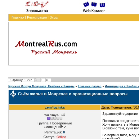
Главная
|
Регистрация
|
Вход
1
Страница
1
из
2
2
»
Русский Форум Монреаля, Квебека и Канады
»
Главный раздел
»
Иммиграция в Квебек 
Съём жилья в Монреале и организационные вопросы
zem4uzinka
Дата: Понедельник, 30.
Здравствуйте дорогие
Заглянувший
Позвольте представить
Группа: Проверенные
Хочу приехать в Монре
Сообщений:
2
В связи с тем, куча в
Репутация:
0
Во первых виза, могу л
Статус:
Offline
на работу?