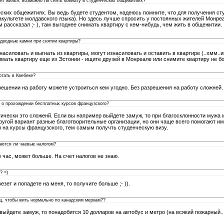
т жилья, возможно ли снять комнату в студенческих общежитиях?
ских общежитиях. Вы ведь будете студентом, надеюсь помните, что для получения ст
культете молдавского языка). Но здесь лучше спросить у постоянных жителей Монреал
м рассказал ;- ), там выгоднее снимать квартиру с кем-нибудь, чем жить в общежитии.
одводные камни при снятии квартиры?
насиловать и выгнать из квартиры, могут изнасиловать и оставить в квартире (..хмм..
имать квартиру еще из Эстонии - ищите друзей в Монреале или снимите квартиру не б
отать в Квебеке?
шении на работу можете устроиться кем угодно. Без разрешения на работу сложней. 
ь о прохождении бесплатных курсов французского?
тически это сложенй. Если вы например выйдете замуж, то при благосклонности мужа
ругой вариант разные благотворительные организации, но они чаще всего помогают и
я на курсы французского, тем самым получть студенческую визу.
аются ли чаевые налогом?
 час, может больше. На счет налогов не знаю.
? =)
зет и попадете на меня, то получите больше ;- )).
яц, чтобы жить нормально по канадским меркам??
выйдете замуж, то понадобится 10 долларов на автобус и метро (на всякий пожарный...)