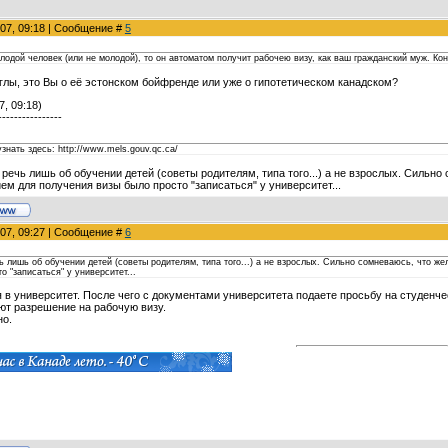
007, 09:18 | Сообщение #
5
олодой человек (или не молодой), то он автоматом получит рабочею визу, как ваш гражданский муж. Ко
лы, это Вы о её эстонском бойфренде или уже о гипотетическом канадском?
7, 09:18)
----------------
нать здесь: http://www.mels.gouv.qc.ca/
е речь лишь об обучении детей (советы родителям, типа того...) а не взрослых. Силь
м для получения визы было просто "записаться" у университет...
007, 09:27 | Сообщение #
6
чь лишь об обучении детей (советы родителям, типа того...) а не взрослых. Сильно сомневаюсь, что 
о "записаться" у университет...
 в университет. После чего с документами университета подаете просьбу на студенч
ют разрешение на рабочую визу.
но.