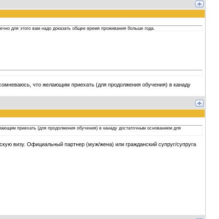
нечно для этого вам надо доказать общее время проживания больше года.
но сомневаюсь, что желающим приехать (для продолжения обучения) в канаду
желающим приехать (для продолжения обучения) в канаду достаточным основанием для
ескую визу. Официальный партнер (муж/жена) или гражданский супруг/супруга