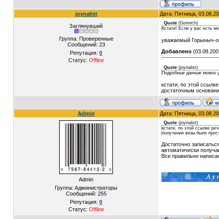
joynalist
Дата: Пятница, 03.08.2
Quote
(
Gorinich
)
Заглянувший
Кстати! Если у вас есть м
Группа: Проверенные
уважаемый Горыныч-ог
Сообщений:
23
Добавлено
(03.08.200
Репутация:
0
-----------------------------
Статус:
Offline
Quote
(
joynalist
)
Подробные данные можно уз
кстати, по этой ссылк
достаточным основание
Admin
Дата: Пятница, 03.08.2
Quote
(
joynalist
)
кстати, по этой ссылке ре
получения визы было прост
Достаточно записаться
автоматически получа
Все правильно написа
Admin
Группа: Администраторы
Сообщений:
255
Репутация:
0
Статус:
Offline