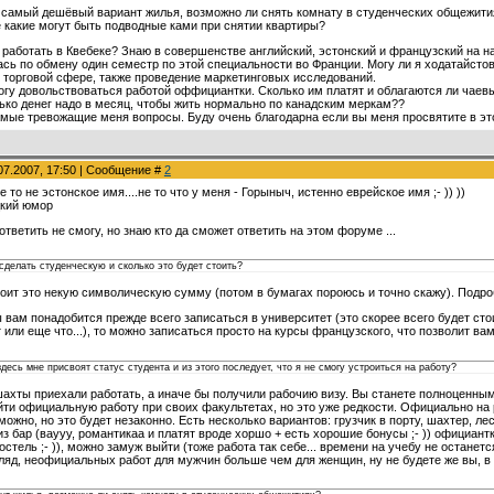
 самый дешёвый вариант жилья, возможно ли снять комнату в студенческих общежити
 какие могут быть подводные ками при снятии квартиры?
 работать в Квебеке? Знаю в совершенстве английский, эстонский и французский на 
ась по обмену один семестр по этой специальности во Франции. Могу ли я ходатайст
в торговой сфере, также проведение маркетинговых исследований.
гу довольствоваться работой оффициантки. Сколько им платят и облагаются ли чаев
ько денег надо в месяц, чтобы жить нормально по канадским меркам??
амые тревожащие меня вопросы. Буду очень благодарна если вы меня просвятите в эт
07.2007, 17:50 | Сообщение #
2
 то не эстонское имя....не то что у меня - Горыныч, истенно еврейское имя ;- )) ))
цкий юмор
тветить не смогу, но знаю кто да сможет ответить на этом форуме ...
 сделать студенческую и сколько это будет стоить?
тоит это некую символическую сумму (потом в бумагах пороюсь и точно скажу). Подр
 вам понадобится прежде всего записаться в университет (это скорее всего будет сто
т или еще что...), то можно записаться просто на курсы французского, что позволит ва
здесь мне присвоят статус студента и из этого последует, что я не смогу устроиться на работу?
шахты приехали работать, а иначе бы получили рабочию визу. Вы станете полноценны
ти официальную работу при своих факультетах, но это уже редкости. Официально на 
ожно, но это будет незаконно. Есть несколько вариантов: грузчик в порту, шахтер, лес
из бар (ваууу, романтикаа и платят вроде хоршо + есть хорошие бонусы ;- )) официан
стель ;- )), можно замуж выйти (тоже работа так себе... времени на учебу не останетс
ляд, неофициальных работ для мужчин больше чем для женщин, ну не будете же вы, в