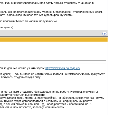
ях? Или они зарезервированы под сдачу только студентам учащихся в
начальном, но прогрессирующем уровне. Образование - управление бизнесом,
овавть о прохождении бесплатных курсов французского?
ые налогом? Много ли чаевых получают? =)
ом деле =)
обные данные можно узнать здесь:
http://www.mels.gouv.qc.ca/
ит денег). Если вы пока не хотите записываться на геммологический факультет
м получить студенческуцю визу.
м иностранным студентом без разрешения на работу. Некоторые студенты
работу устроиться вы не сможете.
оруб (лесов здесь много...), посудомойкой, няней (здесь нужно уже как нибудь
ткой (нужно будет договариваться с хозяином о неофициальной работе -
я), в общем смысл вы поняли ;- )), народ работает и неофициально. К
 вашем юнном возрасте, колеса у машин менять.