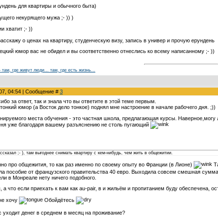
ундень для квартиры и обычного быта)
ущего некурящего мужа ;- )) )
 хватит ;- ))
асскажу о ценах на квартиру, студенческую визу, запись в универ и прочую ерундень
урецкий юмор вас не обидел и вы соответственно отнеслись ко всему написанному ;- ))
 – там, где живут люди… там, где есть жизнь…
007, 04:54 | Сообщение #
3
бо за ответ, так и знала что вы ответите в этой теме первым.
тонкий юмор (а Восток дело тонкое) поднял мне настроение в начале рабочего дня. ;))
нируемого места обучения - это частная школа, предлагающая курсы. Наверное,могу ли
еня уже благодаря вашему разъяснению не столь пугающий
ссказал ;- ), там выгоднее снимать квартиру с кем-нибудь, чем жить в общежитии.
о про общежития, то как раз именно по своему опыту во Франции (в Лионе)
Та
ала пособие от французского правительства 40 евро. Выходила совсем смешная сумма
ели в Монреале нету ничего подобного.
 а что если приехать к вам как au-pair, в и жильём и пропитанием буду обеспечена, ос
не хочу
Обойдётесь
ас уходит денег в среднем в месяц на проживание?