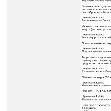
Ищу самый дешёвый вариан
Возможно и в студенче
востоковедении или фа
Вот о Франции я бы ва
Quote
(
zem4uzinka
)
Так же какие могут быть п
Их много: вас могут из
кинуть (не советую сн
Quote
(
zem4uzinka
)
Кем я могу устроиться раб
При официальном разре
Quote
(
zem4uzinka
)
Могу ли я ходатайствоват
Теоретически да, прак
французского языка, д
предлагал - записатьс
Quote
(
zem4uzinka
)
Сколько им платят и облаг
Обычно долларов 7-8 в
Quote
(
zem4uzinka
)
Много ли чаевых получают
Принято 10%. Если пове
Quote
(
zem4uzinka
)
Сколько денег надо в мес
Если еще в аэропорту 
1.Квартира
2.Еда