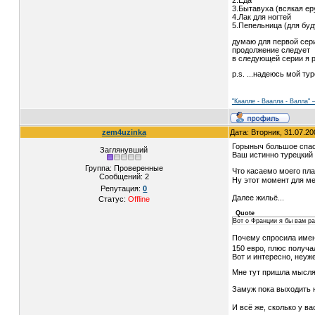
3.Бытавуха (всякая ер
4.Лак для ногтей
5.Пепельница (для буд
думаю для первой серии
продолжение следует
в следующей серии я р
p.s. ...надеюсь мой т
"Каалле - Ваалла - Валла"
zem4uzinka
Дата: Вторник, 31.07.2
Горыныч большое спаси
Заглянувший
Ваш истинно турецкий 
Группа: Проверенные
Что касаемо моего пла
Сообщений:
2
Ну этот момент для м
Репутация:
0
Далее жильё...
Статус:
Offline
Quote
Вот о Франции я бы вам ра
Почему спросила именн
150 евро, плюс получ
Вот и интересно, неуж
Мне тут пришла мысля,
Замуж пока выходить 
И всё же, сколько у в