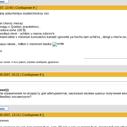
007, 13:40 | Сообщение #
7
jniy polucheniya studetcheskoy vizi:
tvet cherez mesaz
umagu v Quebec pravitelstvo ,
cedura eshe 100 $)
silaut otvet - uchites u nasna zdorov'e
tami idete v mestnoe konsulstvo kanadi i govorite ya hochu tam uchit'sa , dengi u men'a na ji
maya rabota , million v mestnom banke
am
ых конях я все равно упрямо выбираю дракона»
08.2007, 02:21 | Сообщение #
8
ние)))
 ли ограничения по возрасту для абитуриентов, насколько велики шансы получения ви
Квебек) посоветуете?
08.2007, 13:14 | Сообщение #
9
гично:
т, конечно же нет, вам может быть хоть 90 лет и это не может быть преградой для обуч