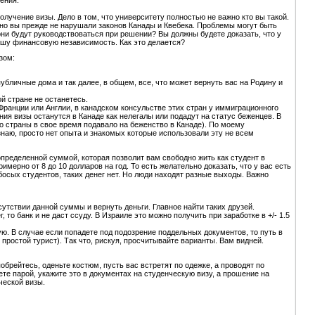
олучение визы. Дело в том, что университету полностью не важно кто вы такой.
чно вы прежде не нарушали законов Канады и Квебека. Проблемы могут быть
они будут руководствоваться при решении? Вы должны будете доказать, что у
ашу финансовую независимость. Как это делается?
зом:
убличные дома и так далее, в общем, все, что может вернуть вас на Родину и
ой стране не останетесь.
 Франции или Англии, в канадском консульстве этих стран у иммиграционного
ания визы останутся в Канаде как нелегалы или подадут на статус беженцев. В
о страны в свое время подавало на беженство в Канаде). По моему
знаю, просто нет опыта и знакомых которые использовали эту не всем
пределенной суммой, которая позволит вам свободно жить как студент в
мерно от 8 до 10 долларов на год. То есть желательно доказать, что у вас есть
 босых студентов, таких денег нет. Но люди находят разные выходы. Важно
сутствии данной суммы и вернуть деньги. Главное найти таких друзей.
, то банк и не даст ссуду. В Израиле это можно получить при заработке в +/- 1.5
ую. В случае если попадете под подозрение поддельных документов, то путь в
 простой турист). Так что, рискуя, просчитывайте варианты. Вам видней.
обрейтесь, оденьте костюм, пусть вас встретят по одежке, а проводят по
дете парой, укажите это в документах на студенческую визу, а прошение на
ческой визы.