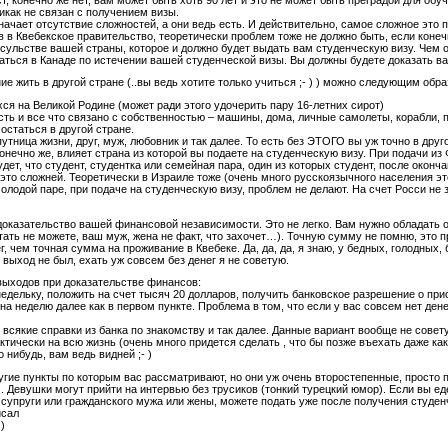
икак не связан с получением визы.
ачает отсутствие сложностей, а они ведь есть. И действительно, самое сложное это п
 в Квебекское правительство, теоретически проблем тоже не должно быть, если коне
сульстве вашей страны, которое и должно будет выдать вам студенческую визу. Чем 
аться в Канаде по истечении вашей студенческой визы. Вы должны будете доказать в
ие жить в другой стране (..вы ведь хотите только учиться ;- ) ) можно следующим обра
хся на Великой Родине (может ради этого удочерить пару 16-летних сирот)
сть и все что связано с собственностью – машины, дома, личные самолеты, корабли, п
 остаться в другой стране.
утница жизни, друг, муж, любовник и так далее. То есть без ЭТОГО вы уж точно в друг
онечно же, влияет страна из которой вы подаете на студенческую визу. При подачи из
дет, что студент, студентка или семейная пара, один из которых студент, после оконч
это сложней. Теоретически в Израиле тоже (очень много русскоязычного населения эт
олодой паре, при подаче на студенческую визу, проблем не делают. На счет Росси не 
доказательство вашей финансовой независимости. Это не легко. Вам нужно обладать о
тать не можете, ваш муж, жена не факт, что захочет…). Точную сумму не помню, это при
, чем точная сумма на проживание в Квебеке. Да, да, да, я знаю, у бедных, голодных,
 выход не был, ехать уж совсем без денег я не советую.
ыходов при доказательстве финансов:
 недельку, положить на счет тысяч 20 долларов, получить банковское разрешение о при
 на неделю далее как в первом пункте. Проблема в том, что если у вас совсем нет денег
, всякие справки из банка по знакомству и так далее. Данные вариант вообще не совет
ктически на всю жизнь (очень много придется сделать , что бы позже въехать даже как
 нибудь, вам ведь видней ;- )
угие пункты по которым вас рассматривают, но они уж очень второстепенные, просто п
)). Девушки могут прийти на интервью без трусиков (тонкий турецкий юмор). Если вы е
 супруги или гражданского мужа или жены, можете подать уже после получения студен
исал
)