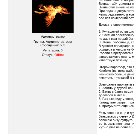
Возраст абитуриента н
Выше описанное не озн
При подачи документов
непосредственно в кон
вас нет намерений ост
Доказать свое нежелан
1. Куча детей оставши
2. Частная собственно
Администратор
не даст вам не дай бог
Группа: Администраторы
3. Жена, любовница, сп
Сообщений:
583
В данном параграфе, к
офицера и мысли не бу
Репутация:
0
России я предполагаю 
Статус:
Offline
израильскому опыту, м
известную лазейку.
Второй параграф, это 
Квебеке (вы ведь рабо
немножко больше денег
отметить, что какой бы
Возможные варианты в
1. Занять у друзей на
2. Взять в банке ссуду
долларов в месяц.
3. Разные виду уловок
Канаду вам закрыт пра
4. придумайте еще чего
Есть конечно еще и др
банковскому счету ;- 
рабочею визу супруга,
вотЬ, целы пол часа п
чуть с ума не сошел ;- 