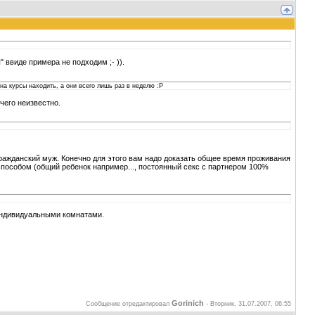
" ввиде примера не подходим ;- )).
 на курсы находить, а они всего лишь раз в неделю :P
чего неизвестно.
 гражданский муж. Конечно для этого вам надо доказать общее время проживания
способом (общий ребенок например..., постоянный секс с партнером 100%
индивидуальными комнатами.
Gorinich
Сообщение отредактировал
-
Вторник, 31.07.2007, 06:55