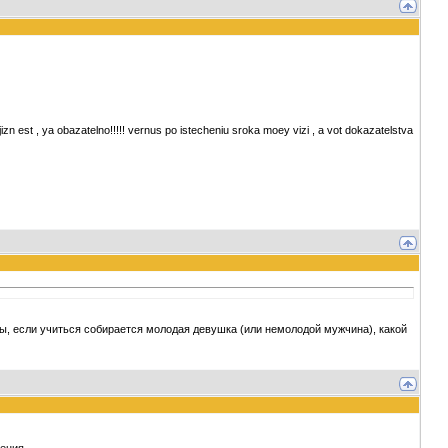
zn est , ya obazatelno!!!!! vernus po istecheniu sroka moey vizi , a vot dokazatelstva
зы, если учиться собирается молодая девушка (или немолодой мужчина), какой
ения.