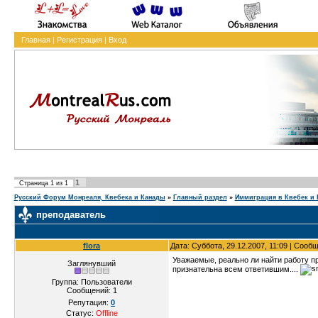
Главная
|
Регистрация
|
Вход
1
Страница
1
из
1
Русский Форум Монреаля, Квебека и Канады
»
Главный раздел
»
Иммиграция в Квебек и 
преподаватель
flora
Дата: Суббота, 29.12.2007, 11:09 | Сооб
Уважаемые, реально ли найти работу пр
Заглянувший
признательна всем ответившим....
Группа: Пользователи
Сообщений:
1
Репутация:
0
Статус:
Offline