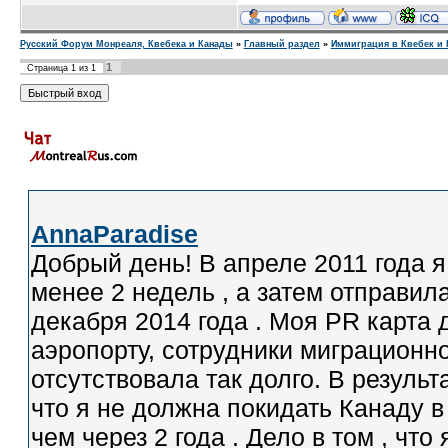
Русский Форум Монреаля, Квебека и Канады
»
Главный раздел
»
Иммиграция в Квебек и 
1
Страница
1
из
1