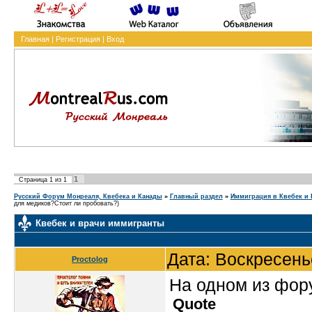
Главная
|
Регистрация
|
Вход
1
Страница
1
из
1
Русский Форум Монреаля, Квебека и Канады
»
Главный раздел
»
Иммиграция в Квебек и 
для медиков?Стоит ли пробовать?)
Квебек и врачи иммигранты
Дата: Воскресень
Proctolog
На одном из фору
Quote