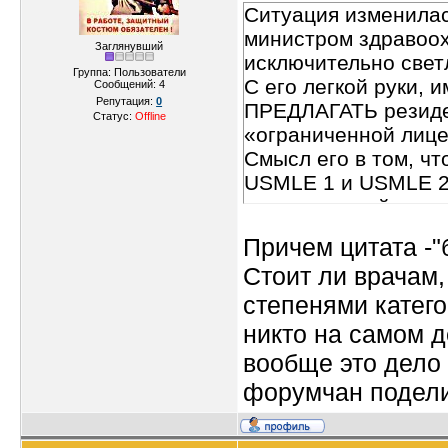
Ситуация изменилась
министром здравоох
Заглянувший
исключительно светл
Группа: Пользователи
С его легкой руки, 
Сообщений:
4
Репутация:
0
ПРЕДЛАГАТЬ резиден
Статус:
Offline
«ограниченной лиценз
Смысл его в том, ч
USMLE 1 и USMLE 2 
теоретический и те
тоже признаются в 
Причем цитата -"б
экзамен и выучивши
Стоит ли врачам,
Несложный) – появи
степенями катего
котором за ними пр
наблюдатели вынося
никто на самом д
«Берем» - врач СРА
вообще это дело 
будь он хоть хирург
форумчан подел
На сегодняшний ден
лицензией» должен о
После этого он мож