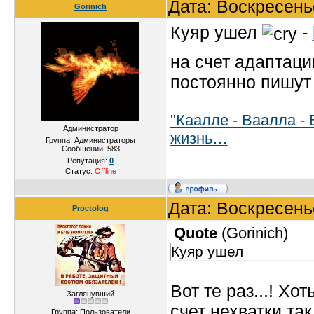
Дата: Воскресень
Gorinich
специальности и по
Куяр ушел
-
продолжать работат
на счет адаптаци
постоянно пишут 
"Каалле - Ваалла - 
Администратор
жизнь…
Группа: Администраторы
Сообщений:
583
Репутация:
0
Статус:
Offline
Дата: Воскресень
Proctolog
Quote
(
Gorinich
)
Куяр ушел
Вот те раз...! Хо
Заглянувший
счет нехватки та
Группа: Пользователи