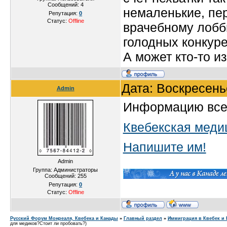
Сообщений:
4
немаленькие, пе
Репутация:
0
Статус:
Offline
врачебному лобб
голодных конкуре
А может кто-то и
Дата: Воскресень
Admin
Информацию всегд
Квебекская меди
Напишите им!
Admin
Группа: Администраторы
Сообщений:
255
Репутация:
0
Статус:
Offline
Русский Форум Монреаля, Квебека и Канады
»
Главный раздел
»
Иммиграция в Квебек и 
для медиков?Стоит ли пробовать?)