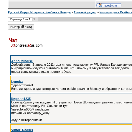
Русский Форум Монреаля, Квебека и Канады
»
Главный раздел
»
Иммиграция в Квебек 
1
Страница
1
из
1