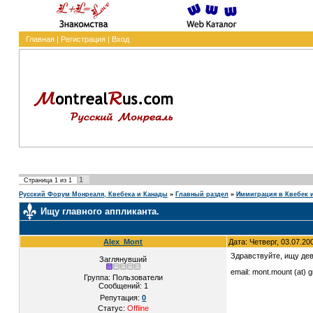
Главная
|
Регистрация
|
Вход
1
Страница
1
из
1
Русский Форум Монреаля, Квебека и Канады
»
Главный раздел
»
Иммиграция в Квебек 
Ищу главного аппликанта.
Alex_Mont
Дата: Четверг, 03.07.20
Здравствуйте, ищу де
Заглянувший
email: mont.mount (at) 
Группа: Пользователи
Сообщений:
1
Репутация:
0
Статус:
Offline