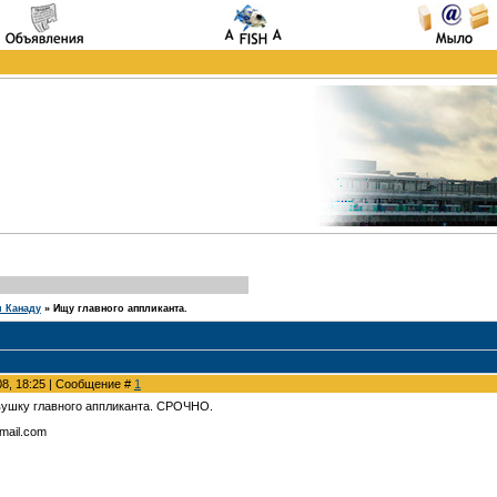
и Канаду
»
Ищу главного аппликанта.
08, 18:25 | Сообщение #
1
вушку главного аппликанта. СРОЧНО.
gmail.com