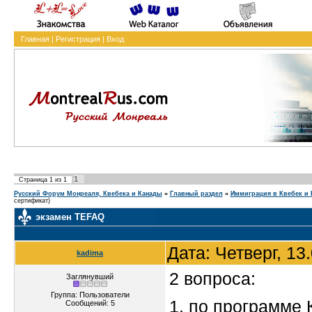
Главная
|
Регистрация
|
Вход
1
Страница
1
из
1
Русский Форум Монреаля, Квебека и Канады
»
Главный раздел
»
Иммиграция в Квебек и 
сертификат)
экзамен TEFAQ
Дата: Четверг, 13
kadima
2 вопроса:
Заглянувший
Группа: Пользователи
1. по программе
Сообщений:
5