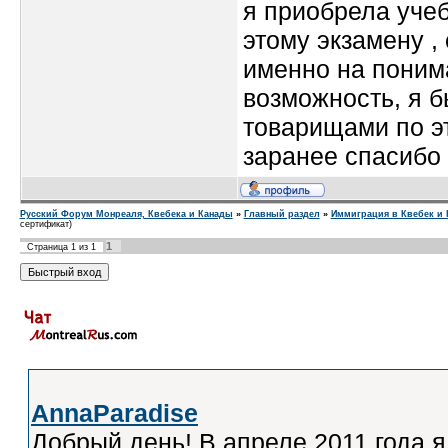
я приобрела учеб
этому экзамену , 
именно на понима
возможность, я 
товарищами по э
заранее спасибо
Русский Форум Монреаля, Квебека и Канады
»
Главный раздел
»
Иммиграция в Квебек и 
сертификат)
1
Страница
1
из
1