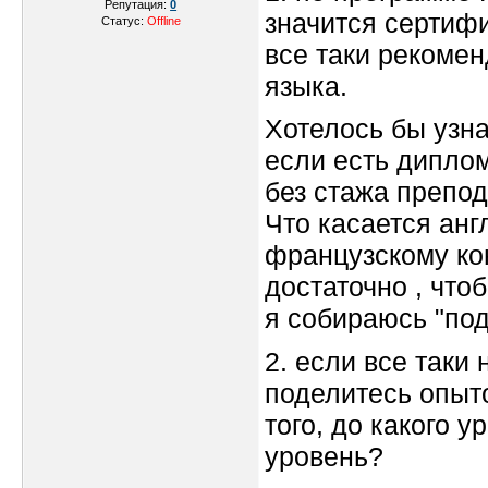
Репутация:
0
значится сертифи
Статус:
Offline
все таки рекомен
языка.
Хотелось бы узна
если есть дипло
без стажа препод
Что касается англ
французскому кон
достаточно , что
я собираюсь "под
2. если все таки
поделитесь опыто
того, до какого у
уровень?