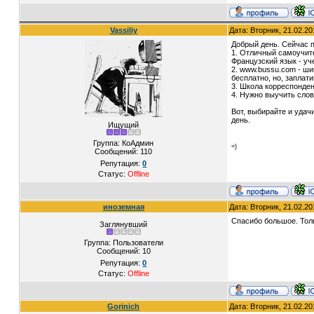
Vassiliy
Дата: Вторник, 21.02.2
Добрый день. Сейчас п
1. Отличный самоучите
Французский язык - уче
2. www.bussu.com - ши
бесплатно, но, заплат
3. Школа корреспонден
4. Нужно выучить слов
Вот, выбирайте и удач
день.
Ищущий
Группа: КоАдмин
=)
Сообщений:
110
Репутация:
0
Статус:
Offline
иноземная
Дата: Вторник, 21.02.2
Спасибо большое. Толь
Заглянувший
Группа: Пользователи
Сообщений:
10
Репутация:
0
Статус:
Offline
Gorinich
Дата: Вторник, 21.02.2