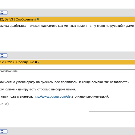
012, 07:53 | Сообщение #
6
сылка сработала.. только подскажите как же язык поменять.. у меня не русский и даже
012, 02:28 | Сообщение #
7
язык поменять..
сли честно уменя сразу на русском все появилось. В конце ссылки "ru" оставляете?
ху, ближе к центру есть строка с выбором языка.
 язык тоже меняется.
http://www.busuu.com/de
это например немецкий.
шите:)