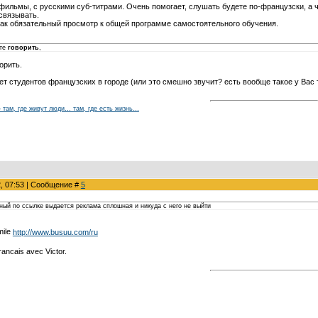
 фильмы, с русскими суб-титрами. Очень помогает, слушать будете по-французски, а ч
связывать.
как обязательный просмотр к общей программе самостоятельного обучения.
ете
говорить
,
орить.
т студентов французских в городе (или это смешно звучит? есть вообще такое у Вас т
 – там, где живут люди… там, где есть жизнь…
2, 07:53 | Сообщение #
5
нный по ссылке выдается реклама сплошная и никуда с него не выйти
http://www.busuu.com/ru
ncais avec Victor.