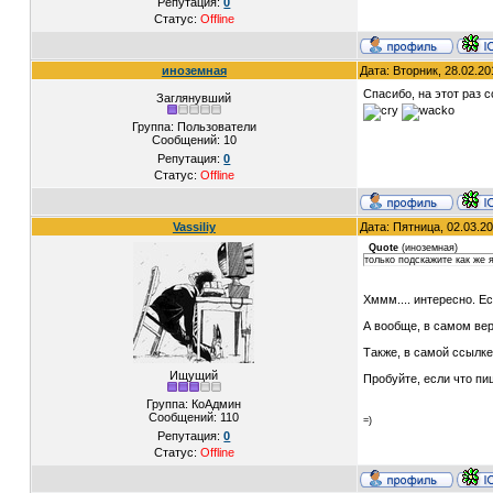
Репутация:
0
Статус:
Offline
иноземная
Дата: Вторник, 28.02.2
Спасибо, на этот раз с
Заглянувший
Группа: Пользователи
Сообщений:
10
Репутация:
0
Статус:
Offline
Vassiliy
Дата: Пятница, 02.03.2
Quote
(
иноземная
)
только подскажите как же 
Хммм.... интересно. Е
А вообще, в самом вер
Также, в самой ссылке
Ищущий
Пробуйте, если что пи
Группа: КоАдмин
Сообщений:
110
=)
Репутация:
0
Статус:
Offline