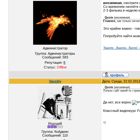
иноземная
, смотрите
Со временем начнёте 
2-3 фильма в неделю 
Quote
(
иноземная
)
Главное,
как только начн
Это крайне важно - гов
Попробуйте найти може
Администратор
"Каалле - Ваалла - Валла"
Группа: Администраторы
Сообщений:
583
Репутация:
0
Статус:
Offline
Vassiliy
Дата: Среда, 22.02.201
Quote
(
иноземная
)
Только сайт какой-то стра
Да нет, все верно
Классный видеокурс Fra
=)
Ищущий
Группа: КоАдмин
Сообщений:
110