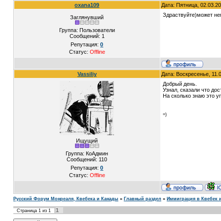
oxana109
Дата: Пятница, 02.03.2
Здраствуйте)может нем
Заглянувший
Группа: Пользователи
Сообщений:
1
Репутация:
0
Статус:
Offline
Vassiliy
Дата: Воскресенье, 11.
Добрый день.
Узнал, сказали что до
На сколько знаю это 
=)
Ищущий
Группа: КоАдмин
Сообщений:
110
Репутация:
0
Статус:
Offline
Русский Форум Монреаля, Квебека и Канады
»
Главный раздел
»
Иммиграция в Квебек 
1
Страница
1
из
1