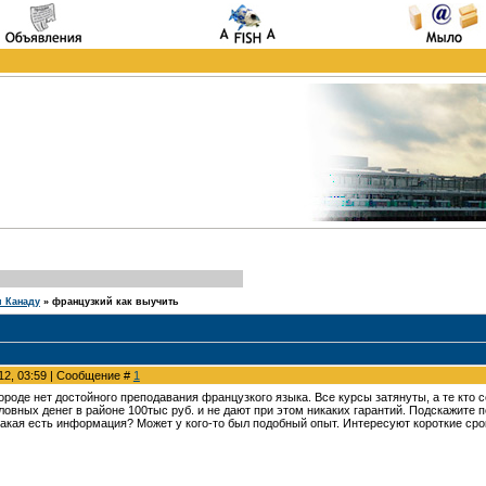
и Канаду
»
французкий как выучить
012, 03:59 | Сообщение #
1
городе нет достойного преподавания французкого языка. Все курсы затянуты, а те кто
овных денег в районе 100тыс руб. и не дают при этом никаких гарантий. Подскажите 
какая есть информация? Может у кого-то был подобный опыт. Интересуют короткие сро