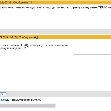
012, 07:35 | Сообщение #
8
ного не по теме но не подскажете подходит ли тест по французскому языку TEFAQ л
03.2012, 00:39 | Сообщение #
9
статочно только TEFAQ, моя супруга сдавала именно его.
упрощеная версия TCF.
и Канаду
»
французкий как выучить