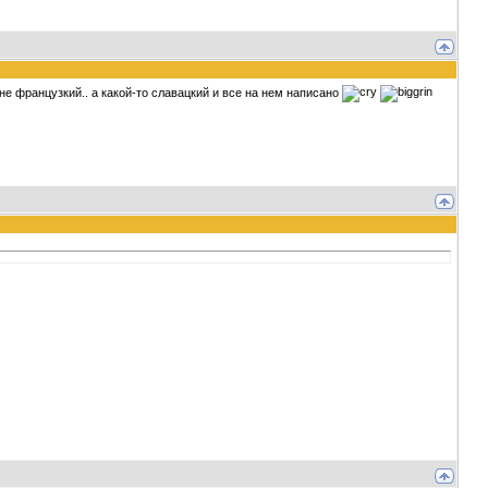
 не французкий.. а какой-то славацкий и все на нем написано