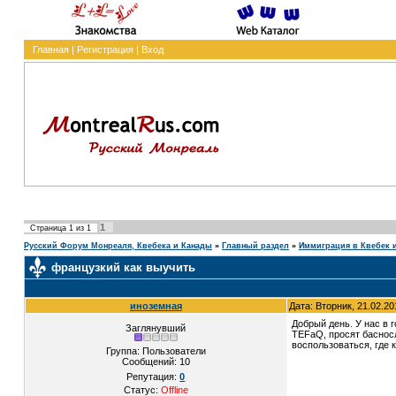
Главная
|
Регистрация
|
Вход
1
Страница
1
из
1
Русский Форум Монреаля, Квебека и Канады
»
Главный раздел
»
Иммиграция в Квебек 
французкий как выучить
иноземная
Дата: Вторник, 21.02.2
Добрый день. У нас в 
Заглянувший
TEFaQ, просят басносл
воспользоваться, где 
Группа: Пользователи
Сообщений:
10
Репутация:
0
Статус:
Offline