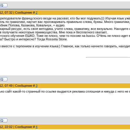
012, 07:32 | Сообщение #
2
реподователи французского везде на расхват, кто бы мог подумать))) Изучая язык уже
ль по граматике, научит вас проговаривать правильно слова, буквы. Много граматики,
бник Попова, Казакова, Ковальчук. + аудио.
карный ресурс, есть своя методика, учите слова, граматику, все визуально. Находите
ив получаете некоторые приимущества. Мне пока и бесплатного хватает.
тского обучения ЕШКО. Тоже не плохо, чем-то похоже на bussu. ОЧень не плохо идет 
а? Быстро и интересно? Тогда Rosseta Stone.
и вместе с терпением в изучении языка:) Главное, как только начнете говорить, наход
012, 07:49 | Сообщение #
3
ко сайт какой-то странный по ссылке выдается реклама сплошная и никуда с него не в
012, 22:02 | Сообщение #
4