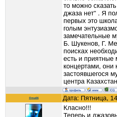
то можно сказат
джаза нет" . Я п
первых это школа
голым энтузиазмо
замечательные м
Б. Шукенов, Г. М
поисках необходи
есть и приятные 
концертами, они 
застоявшегося м
центра Казахстан
Дата: Пятница, 1
Oma66
Класно!!!
Теперь и джазовы