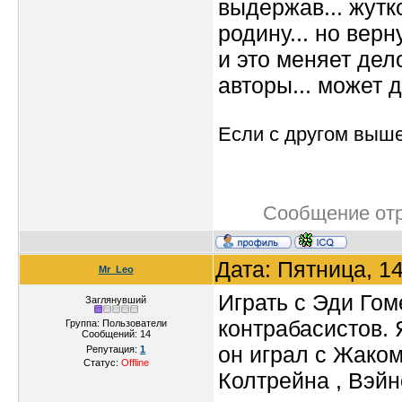
выдержав... жутк
родину... но вер
и это меняет дел
авторы... может д
Если с другом вышел
Сообщение от
Дата: Пятница, 1
Mr_Leo
Играть с Эди Гом
Заглянувший
контрабасистов. 
Группа: Пользователи
Сообщений:
14
он играл с Жако
Репутация:
1
Статус:
Offline
Колтрейна , Вэй