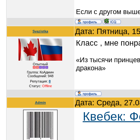
Если с другом вышел
Дата: Пятница, 1
Svazistka
Класс , мне понр
«Из тысячи принцев
Опытный
дракона»
Группа: КоАдмин
Сообщений:
948
Репутация:
8
Статус:
Offline
Дата: Среда, 27.
Admin
Квебек: Ф