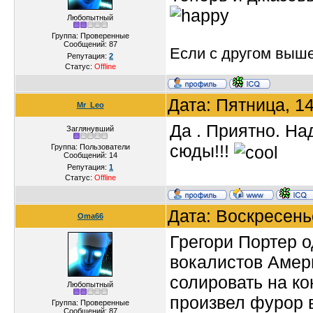
Любопытный
Группа: Проверенные
Сообщений:
87
Если с другом вышел
Репутация:
2
Статус:
Offline
Дата: Пятница, 1
Mr_Leo
Да . Приятно. На
Заглянувший
сюды!!!
Группа: Пользователи
Сообщений:
14
Репутация:
1
Статус:
Offline
Дата: Воскресень
Oma66
Грегори Портер 
вокалистов Амер
солировать на ко
Любопытный
произвел фурор 
Группа: Проверенные
Сообщений:
87