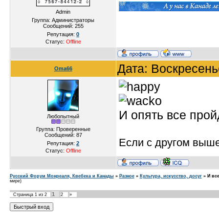
Admin
Группа: Администраторы
Сообщений:
255
Репутация:
0
Статус:
Offline
Дата: Воскресень
Oma66
И опять все прой
Любопытный
Группа: Проверенные
Сообщений:
87
Если с другом вышел
Репутация:
2
Статус:
Offline
Русский Форум Монреаля, Квебека и Канады
»
Разное
»
Культура, искусство, досуг
»
И все
мире)
1
Страница
1
из
2
2
»