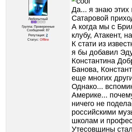
Да... я знаю этих
Сатаровой приход
Любопытный
А когда мы с Бр
Группа: Проверенные
Сообщений:
87
клубу, Атакент, н
Репутация:
2
Статус:
Offline
К стати из извес
я бы добавил Эд
Константина Доб
Банова, Констант
еще многих други
Однако... вспоми
Америке... почему
ничего не подела
российскими музы
школам и профес
Утесовщины стал