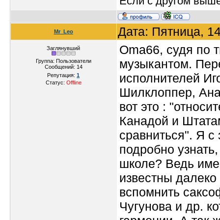
Если с другом вышел
Дата: Пятница, 1
Mr_Leo
Oma66, судя по 
Заглянувший
музыкантом. Пер
Группа: Пользователи
Сообщений:
14
исполнителей Иг
Репутация:
1
Статус:
Offline
Шилклоппер, Ана
вот это : "относ
Канадой и Штата
сравниться". Я с
подробно узнать,
школе? Ведь име
известны далеко
вспомнить саксоф
Чугунова и др. к