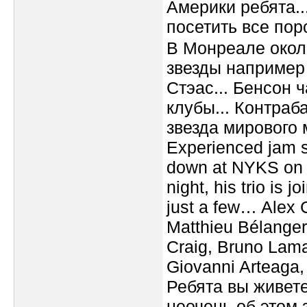
Америки ребята..
посетить все по
В Монреале около
звезды например
Стэас... Бенсон 
клубы... Контраб
звезда мирового 
Experienced jam s
down at NYKS on B
night, his trio is 
just a few… Alex C
Matthieu Bélanger
Craig, Bruno Lama
Giovanni Arteaga,
Ребята вы живете
неочень об этом 