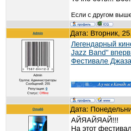
Если с другом вышел
Дата: Вторник, 2
Admin
Легендарный кин
Jazz Band" впер
Фестивале Джаза
Admin
Группа: Администраторы
Сообщений:
255
Репутация:
0
Статус:
Offline
Дата: Понедельни
Oma66
АЙЯАЙЯАЙ!!!
На этот фестива