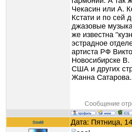
гармонии. А так 
Чекасин или А. К
Кстати и по сей 
джазовые музыкан
же известна "куз
эстрадное отдел
артиста РФ Викто
Новосибирске В. 
США и других стр
Жанна Сатарова.
Сообщение отр
Дата: Пятница, 1
Oma66