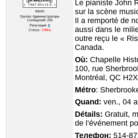
Le pianiste John R
sur la scène musi
Admin
Группа: Администраторы
Il a remporté de n
Сообщений:
255
Репутация:
0
aussi dans le mil
Статус:
Offline
outre reçu le « R
Canada.
Où:
Chapelle Hist
100, rue Sherbroo
Montréal, QC H2
Métro
: Sherbrook
Quand:
ven., 04 a
Détails:
Gratuit, m
de l'événement po
Телефон:
514-87