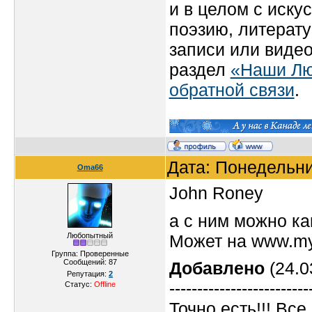
и в целом с иску
поэзию, литерат
записи или видео
раздел
«Наши Л
обратной связи
.
Дата: Понедельни
Oma66
John Roney
а с ним можно ка
Может на www.my
Любопытный
Группа: Проверенные
Сообщений:
87
Добавлено
(24.0
Репутация:
2
-------------------------
Статус:
Offline
Точно есть!!! Все.