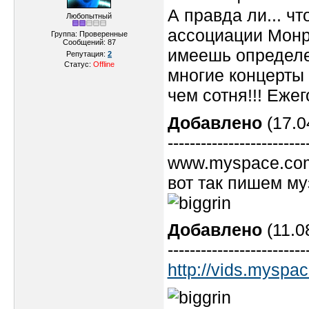
А правда ли... ч
Любопытный
ассоциации Монре
Группа: Проверенные
Сообщений:
87
имеешь определе
Репутация:
2
Статус:
Offline
многие концерты 
чем сотня!!! Ежег
Добавлено
(17.0
-------------------------
www.myspace.com
вот так пишем му
Добавлено
(11.0
-------------------------
http://vids.myspa