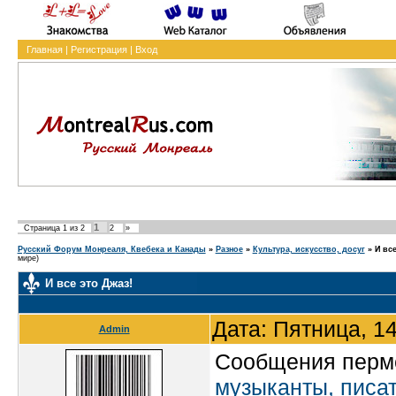
Главная
|
Регистрация
|
Вход
1
Страница
1
из
2
2
»
Русский Форум Монреаля, Квебека и Канады
»
Разное
»
Культура, искусство, досуг
»
И все
мире)
И все это Джаз!
Дата: Пятница, 1
Admin
Сообщения перм
музыканты, писат