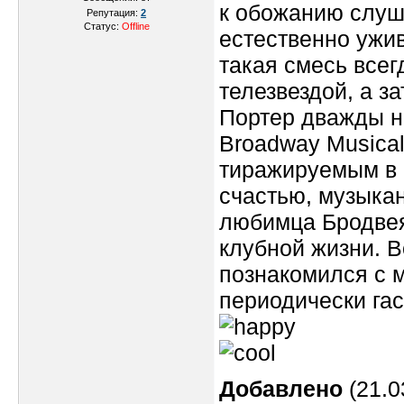
к обожанию слуш
Репутация:
2
Статус:
Offline
естественно ужи
такая смесь всег
телезвездой, а з
Портер дважды н
Broadway Musical
тиражируемым в
счастью, музыка
любимца Бродвея,
клубной жизни. 
познакомился с 
периодически гас
Добавлено
(21.0